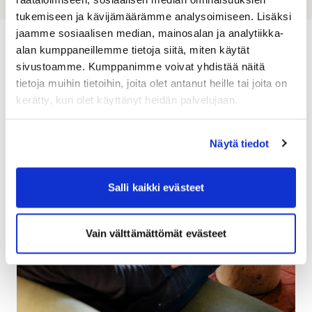
tukemiseen ja kävijämäärämme analysoimiseen. Lisäksi
jaamme sosiaalisen median, mainosalan ja analytiikka-
alan kumppaneillemme tietoja siitä, miten käytät
Senaste nytt och aktuella
sivustoamme. Kumppanimme voivat yhdistää näitä
tietoja muihin tietoihin, joita olet antanut heille tai joita on
ärenden
kerätty, kun olet käyttänyt heidän palvelujaan.
Näytä tiedot
Salli kaikki evästeet
Vain välttämättömät evästeet