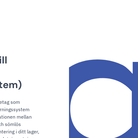
ll
stem)
retag som
yrningssystem
rationen mellan
ch sömlös
ring i ditt lager,