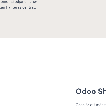
temen stödjer en one-
kan hanteras centralt
Odoo Sh
Odoo är ett mångs