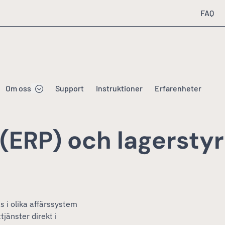
FAQ
Om oss
Support
Instruktioner
Erfarenheter
m (ERP) och lagerst
 i olika affärssystem
jänster direkt i