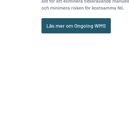
allt för att eliminera tidskrävande manue
och minimera risken för kostsamma fel.
Läs mer om Ongoing WMS