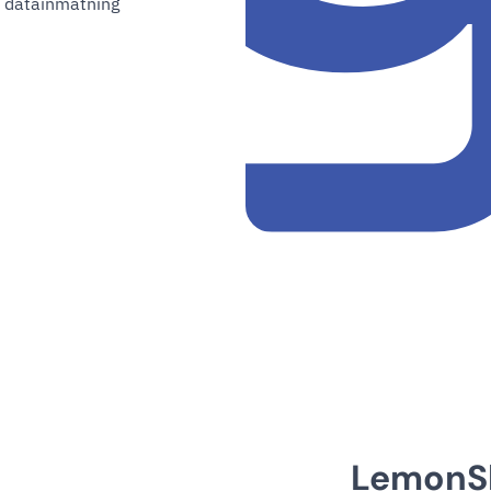
ll datainmatning
LemonS