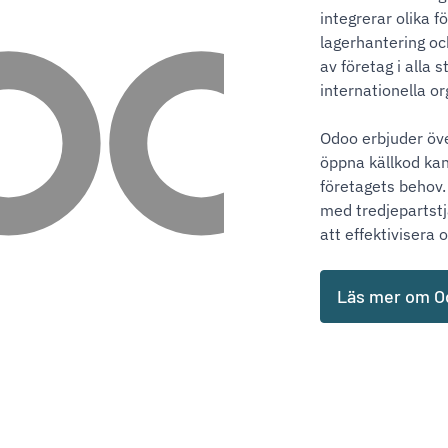
integrerar olika f
lagerhantering oc
av företag i alla s
internationella or
Odoo erbjuder öve
öppna källkod kan
företagets behov
med tredjepartstj
att effektivisera
Läs mer om O