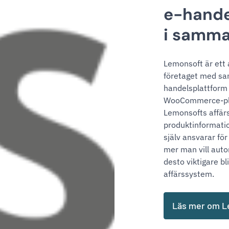
e-hande
i samma
Lemonsoft är ett 
företaget med s
handelsplattform
WooCommerce-plat
Lemonsofts affärs
produktinformatio
själv ansvarar för
mer man vill aut
desto viktigare b
affärssystem.
Läs mer om 