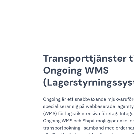
Transporttjänster ti
Ongoing WMS
(Lagerstyrningssy
Ongoing är ett snabbväxande mjukvarufö
specialiserar sig på webbaserade lagerst
(WMS) för logistikintensiva företag. Integ
Ongoing WMS och Shipit möjliggör enkel o
transportbokning i samband med orderhante