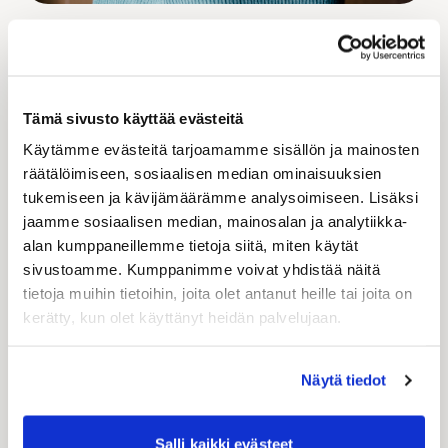
Kontakta oss och fråga mer om
omfattande leveranssätt för din
e-handel!
Tämä sivusto käyttää evästeitä
Käytämme evästeitä tarjoamamme sisällön ja mainosten
Kontakta vår kundtjänst! Vi betjänar vardagar kl. 9-16
räätälöimiseen, sosiaalisen median ominaisuuksien
och svarar dig senast nästa arbetsdag.
tukemiseen ja kävijämäärämme analysoimiseen. Lisäksi
jaamme sosiaalisen median, mainosalan ja analytiikka-
alan kumppaneillemme tietoja siitä, miten käytät
Namn
*
sivustoamme. Kumppanimme voivat yhdistää näitä
tietoja muihin tietoihin, joita olet antanut heille tai joita on
kerätty, kun olet käyttänyt heidän palvelujaan.
Företag
Näytä tiedot
E-post
*
Salli kaikki evästeet