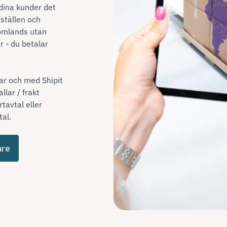
 dina kunder det
ställen och
omlands utan
r - du betalar
kar och med Shipit
lar / frakt
tavtal eller
al.
are