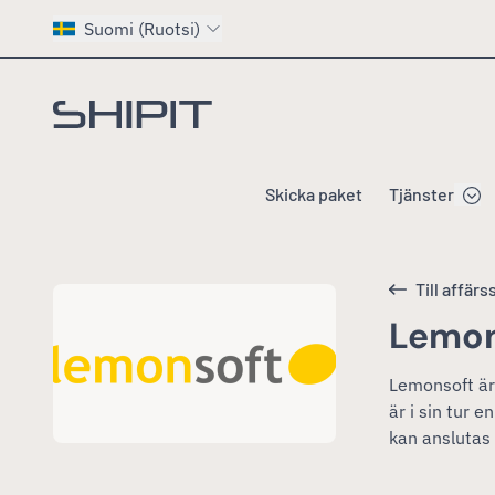
Suomi (Ruotsi)
Gå till startsidan
Skicka paket
Tjänster
Till affä
Lemo
Lemonsoft är
är i sin tur
kan anslutas 