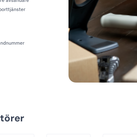
rre avsändare
porttjänster
kundnummer
törer