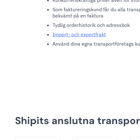
Konkurrenskraftiga priser även för stö
Som faktureringskund får du alla trans
bekvämt på en faktura
Tydlig orderhistorik och adressbok
Import- och exportfrakt
Använd dina egna transportföretags 
Shipits anslutna transpor