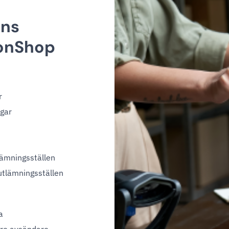
ens
monShop
r
ngar
lämningsställen
utlämningsställen
a