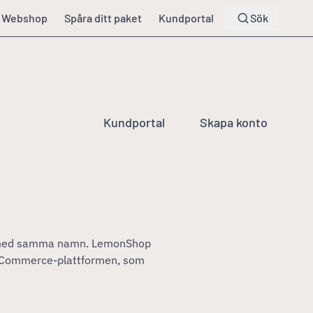
Webshop
Spåra ditt paket
Kundportal
Sök
Kundportal
Skapa konto
et med samma namn. LemonShop
ooCommerce-plattformen, som