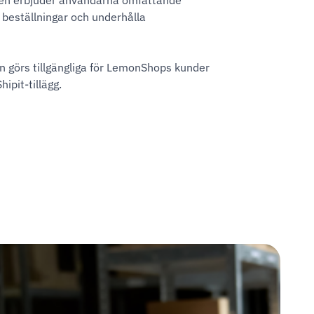
ormen erbjuder användarna omfattande
 beställningar och underhålla
n görs tillgängliga för LemonShops kunder
pit-tillägg.