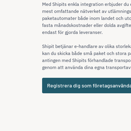
Med Shipits enkla integration erbjuder du
mest omfattande nätverket av utlämnings
paketautomater både inom landet och ut
fasta månadskostnader eller dolda avgifte
endast för gjorda leveranser.
Shipit betjänar e-handlare av olika storle
kan du skicka både små paket och stora pal
antingen med Shipits förhandlade transpor
genom att använda dina egna transportavt
Registrera dig som företagsanvänd