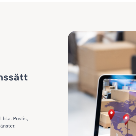
nssätt
l bl.a. Postis,
änster.