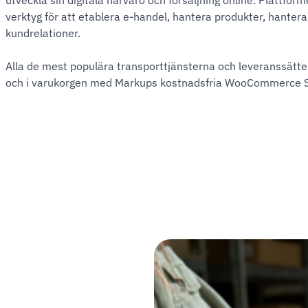
utveckla sin digitala närvaro och försäljning online. Plattf
verktyg för att etablera e-handel, hantera produkter, hantera
kundrelationer.
Alla de mest populära transporttjänsterna och leveranssätte
och i varukorgen med Markups kostnadsfria WooCommerce Shi