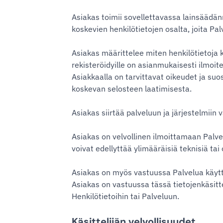
Asiakas toimii sovellettavassa lainsäädänn
koskevien henkilötietojen osalta, joita Pa
Asiakas määrittelee miten henkilötietoja 
rekisteröidyille on asianmukaisesti ilmoite
Asiakkaalla on tarvittavat oikeudet ja su
koskevan selosteen laatimisesta.
Asiakas siirtää palveluun ja järjestelmiin 
Asiakas on velvollinen ilmoittamaan Palvelu
voivat edellyttää ylimääräisiä teknisiä tai
Asiakas on myös vastuussa Palvelua käyttäv
Asiakas on vastuussa tässä tietojenkäsitt
Henkilötietoihin tai Palveluun.
Käsittelijän velvollisuudet