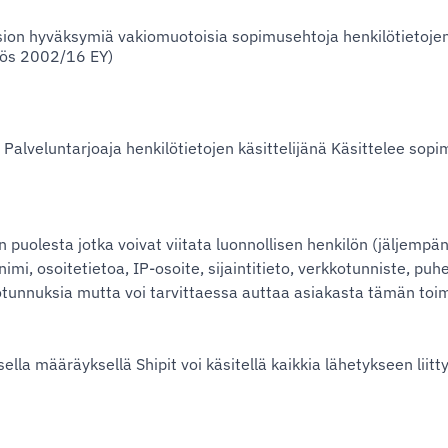
on hyväksymiä vakiomuotoisia sopimusehtoja henkilötietojen l
ätös 2002/16 EY)
ttä Palveluntarjoaja henkilötietojen käsittelijänä Käsittelee s
aan puolesta jotka voivat viitata luonnollisen henkilön (jäljem
imi, osoitetietoa, IP-osoite, sijaintitieto, verkkotunniste, puh
kilötunnuksia mutta voi tarvittaessa auttaa asiakasta tämän toi
sella määräyksellä Shipit voi käsitellä kaikkia lähetykseen liit