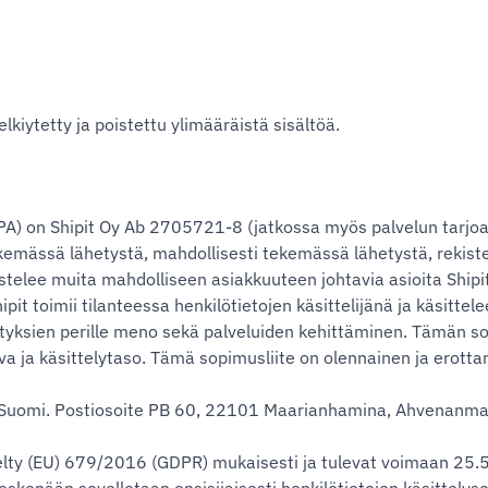
lkiytetty ja poistettu ylimääräistä sisältöä.
) on Shipit Oy Ab 2705721-8 (jatkossa myös palvelun tarjoaja, 
tekemässä lähetystä, mahdollisesti tekemässä lähetystä, rekist
dustelee muita mahdolliseen asiakkuuteen johtavia asioita Ship
 toimii tilanteessa henkilötietojen käsittelijänä ja käsittele
ähetyksien perille meno sekä palveluiden kehittäminen. Tämän 
urva ja käsittelytaso. Tämä sopimusliite on olennainen ja erot
i Suomi. Postiosoite PB 60, 22101 Maarianhamina, Ahvenanm
lty (EU) 679/2016 (GDPR) mukaisesti ja tulevat voimaan 25.5