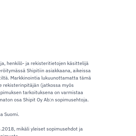
henkilö- ja rekisteritietojen käsittelijä
eröitymässä Shipitiin asiakkaana, aikeissa
itiltä. Markkinointia lukuunottamatta tämä
e rekisterinpitäjän (jatkossa myös
sopimuksen tarkoituksena on varmistaa
tamaton osa Shipit Oy Ab:n sopimusehtoja.
aa Suomi.
.2018, mikäli yleiset sopimusehdot ja