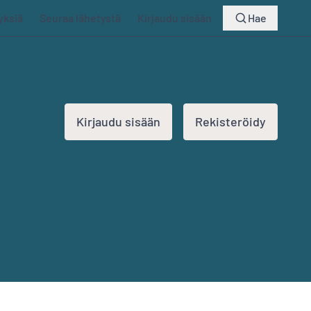
yksiä
Seuraa lähetystä
Kirjaudu sisään
Hae
Kirjaudu sisään
Rekisteröidy