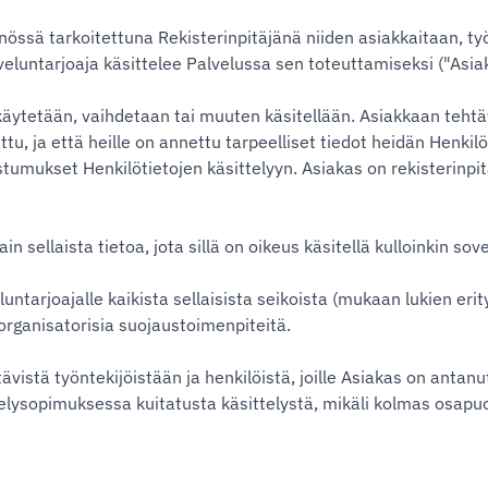
össä tarkoitettuna Rekisterinpitäjänä niiden asiakkaitaan, työ
lveluntarjoaja käsittelee Palvelussa sen toteuttamiseksi ("Asia
käytetään, vaihdetaan tai muuten käsitellään. Asiakkaan tehtäv
ttu, ja että heille on annettu tarpeelliset tiedot heidän Henkil
ostumukset Henkilötietojen käsittelyyn. Asiakas on rekisterinp
vain sellaista tietoa, jota sillä on oikeus käsitellä kulloinkin
ntarjoajalle kaikista sellaisista seikoista (mukaan lukien erityi
 organisatorisia suojaustoimenpiteitä.
istä työntekijöistään ja henkilöistä, joille Asiakas on antanu
elysopimuksessa kuitatusta käsittelystä, mikäli kolmas osapu