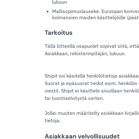
lukuun
Mallisopimuslauseke. Euroopan komissi
kolmansien maiden käsittelijöille (pä
Tarkoitus
Tällä liitteellä osapuolet sopivat siitä, e
Asiakkaan, rekisterinpitäjän, lukuun.
Shipit voi käsitellä henkilötietoja asiakk
Suorat ja epäsuorat tiedot esim. henkilön n
viestit. Shipit ei käsittele sivuillaan hen
tai tuontiselvitystä varten.
Jollei muuten määritelty asiakkaan kirjalli
tietoja.
Asiakkaan velvollisuudet