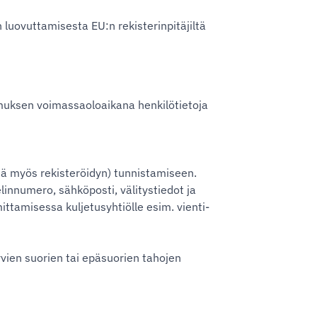
uovuttamisesta EU:n rekisterinpitäjiltä
opimuksen voimassaoloaikana henkilötietoja
pänä myös rekisteröidyn) tunnistamiseen.
elinnumero, sähköposti, välitystiedot ja
mittamisessa kuljetusyhtiölle esim. vienti-
tyvien suorien tai epäsuorien tahojen