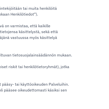
ntekijöitään tai muita henkilöitä
kkaan Henkilötiedot").
ä on varmistaa, että kaikille
ötietojensa käsittelystä, sekä että
itäjänä vastuussa myös käsittelyä
 soveltuvan tietosuojalainsäädännön mukaan.
set riskit tai henkilötietoryhmät), jotka
t pääsy- tai käyttöoikeuden Palveluihin.
oli pääsee oikeudettomasti käsiksi sen