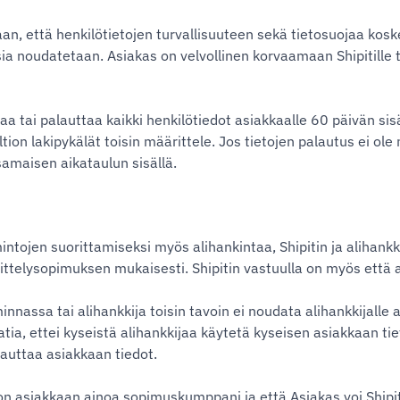
an, että henkilötietojen turvallisuuteen sekä tietosuojaa kosk
ia noudatetaan. Asiakas on velvollinen korvaamaan Shipitille t
a tai palauttaa kaikki henkilötiedot asiakkaalle 60 päivän sisä
ltion lakipykälät toisin määrittele. Jos tietojen palautus ei ol
samaisen aikataulun sisällä.
intojen suorittamiseksi myös alihankintaa, Shipitin ja alihankk
ttelysopimuksen mukaisesti. Shipitin vastuulla on myös että a
innassa tai alihankkija toisin tavoin ei noudata alihankkijalle 
aatia, ettei kyseistä alihankkijaa käytetä kyseisen asiakkaan tie
lauttaa asiakkaan tiedot.
n asiakkaan ainoa sopimuskumppani ja että Asiakas voi Shipitin