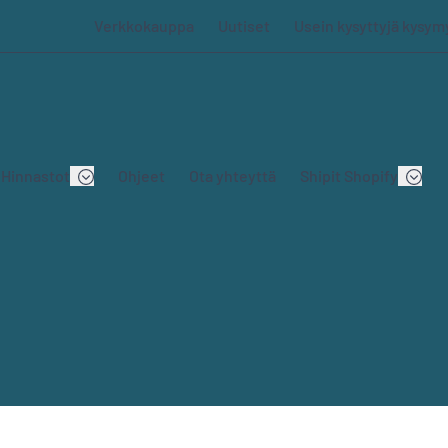
Verkkokauppa
Uutiset
Usein kysyttyjä kysym
Hinnastot
Ohjeet
Ota yhteyttä
Shipit Shopify