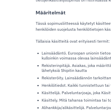
tietojenkäsittelysopimus on ristiriidassa 
Määritelmät
Tässä sopimusliitteessä käytetyt käsittee
henkilöiden suojelusta henkilötietojen käs
Tällaisia käsitteitä ovat erityisesti termit:
Lainsäädäntö. Euroopan unionin tietos
kulloinkin voimassa olevaa lainsäädän
Rekisterinpitäjä. Asiakas, joka määrittä
lähetyksiä Shipitin kautta
Rekisteröity. Lainsäädännön tarkoittam
Henkilötiedot. Kaikki tunnistettuun tai
Käsittelijä. Palveluntarjoaja, joka Käs
Käsittely. Mitä tahansa toimintaa tai to
Alihankkija/alikäsittelijä. Palveluntar