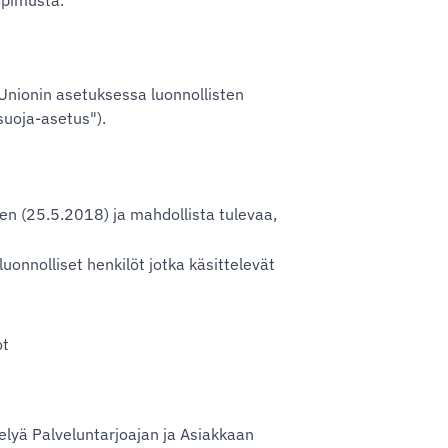
opimusta.
 Unionin asetuksessa luonnollisten
suoja-asetus").
n (25.5.2018) ja mahdollista tulevaa,
luonnolliset henkilöt jotka käsittelevät
ot
telyä Palveluntarjoajan ja Asiakkaan