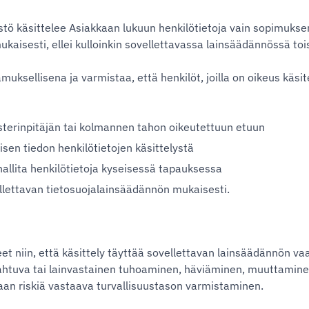
stö käsittelee Asiakkaan lukuun henkilötietoja vain sopimukse
ukaisesti, ellei kulloinkin sovellettavassa lainsäädännössä tois
muksellisena ja varmistaa, että henkilöt, joilla on oikeus käsit
isterinpitäjän tai kolmannen tahon oikeutettuun etuun
sen tiedon henkilötietojen käsittelystä
 hallita henkilötietoja kyseisessä tapauksessa
vellettavan tietosuojalainsäädännön mukaisesti.
t niin, että käsittely täyttää sovellettavan lainsäädännön vaa
htuva tai lainvastainen tuhoaminen, häviäminen, muuttaminen
aan riskiä vastaava turvallisuustason varmistaminen.