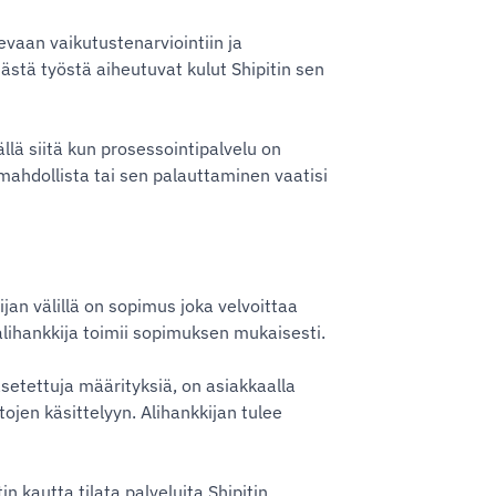
evaan vaikutustenarviointiin ja
ästä työstä aiheutuvat kulut Shipitin sen
llä siitä kun prosessointipalvelu on
e mahdollista tai sen palauttaminen vaatisi
ijan välillä on sopimus joka velvoittaa
lihankkija toimii sopimuksen mukaisesti.
asetettuja määrityksiä, on asiakkaalla
tojen käsittelyyn. Alihankkijan tulee
 kautta tilata palveluita Shipitin