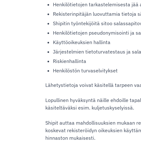
Henkilötietojen tarkastelemisesta jää a
Rekisterinpitäjän luovuttamia tietoja s
Shipitin työntekijöitä sitoo salassapitov
Henkilötietojen pseudonymisointi ja s
Käyttöoikeuksien hallinta
Järjestelmien tietoturvatestaus ja sal
Riskienhallinta
Henkilöstön turvaselvitykset
Lähetystietoja voivat käsitellä tarpeen va
Lopullinen hyväksyntä näille ehdoille tapa
käsiteltäväksi esim. kuljetuskyselyissä.
Shipit auttaa mahdollisuuksien mukaan reki
koskevat rekisteröidyn oikeuksien käyttämi
hinnaston mukaisesti.