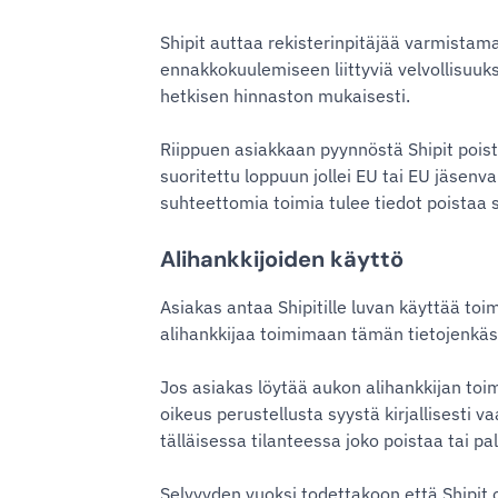
Shipit auttaa rekisterinpitäjää varmistama
ennakkokuulemiseen liittyviä velvollisuuks
hetkisen hinnaston mukaisesti.
Riippuen asiakkaan pyynnöstä Shipit poista
suoritettu loppuun jollei EU tai EU jäsenva
suhteettomia toimia tulee tiedot poistaa 
Alihankkijoiden käyttö
Asiakas antaa Shipitille luvan käyttää toim
alihankkijaa toimimaan tämän tietojenkäsi
Jos asiakas löytää aukon alihankkijan toim
oikeus perustellusta syystä kirjallisesti v
tälläisessa tilanteessa joko poistaa tai pa
Selvyyden vuoksi todettakoon että Shipit o