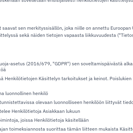
keskenään sovelletaan ensisijaisesti henkilötietojen käsittelys
t saavat sen merkityssisällön, joka niille on annettu Euroopan
ittelyssä sekä näiden tietojen vapaasta liikkuvuudesta ("Tieto
uoja-asetus (2016/679, "GDPR") sen soveltamispäivästä alkae
töä
ä Henkilötietojen Käsittelyn tarkoitukset ja keinot. Poislukien 
a luonnollinen henkilö
 tunnistettavissa olevaan luonnolliseen henkilöön liittyvät tied
ittelee Henkilötietoja Asiakkaan lukuun
imintoja, joissa Henkilötietoja käsitellään
joajan toimeksiannosta suorittaa tämän liitteen mukaista Käsit