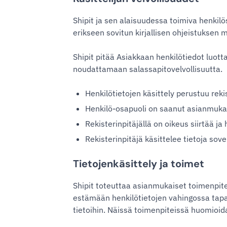
Shipit ja sen alaisuudessa toimiva henkilö
erikseen sovitun kirjallisen ohjeistuksen m
Shipit pitää Asiakkaan henkilötiedot luotta
noudattamaan salassapitovelvollisuutta.
Henkilötietojen käsittely perustuu rek
Henkilö-osapuoli on saanut asianmukai
Rekisterinpitäjällä on oikeus siirtää ja
Rekisterinpitäjä käsittelee tietoja so
Tietojenkäsittely ja toimet
Shipit toteuttaa asianmukaiset toimenpitee
estämään henkilötietojen vahingossa tapa
tietoihin. Näissä toimenpiteissä huomioid