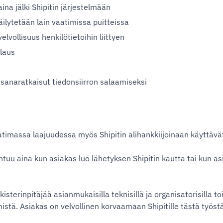
ina jälki Shipitin järjestelmään
äilytetään lain vaatimissa puitteissa
elvollisuus henkilötietoihin liittyen
alaus
asanaratkaisut tiedonsiirron salaamiseksi
atimassa laajuudessa myös Shipitin alihankkiijoinaan käyttävät
htuu aina kun asiakas luo lähetyksen Shipitin kautta tai kun asi
sterinpitäjää asianmukaisilla teknisillä ja organisatorisilla t
stä. Asiakas on velvollinen korvaamaan Shipitille tästä työstä