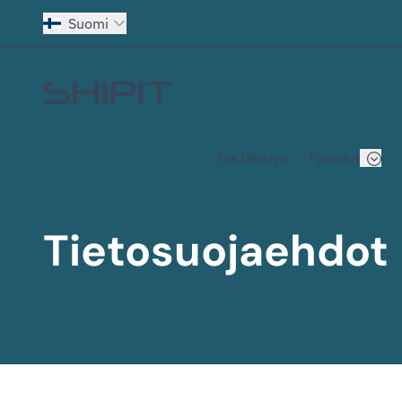
Suomi
Siirry etusivulle
Tee lähetys
Palvelut
Tietosuojaehdot