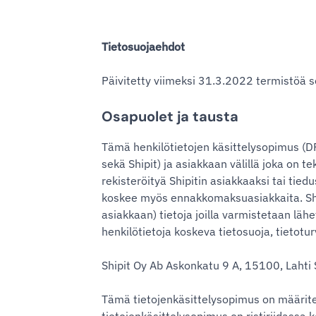
Tietosuojaehdot
Päivitetty viimeksi 31.3.2022 termistöä se
Osapuolet ja tausta
Tämä henkilötietojen käsittelysopimus (DPA
sekä Shipit) ja asiakkaan välillä joka on 
rekisteröityä Shipitin asiakkaaksi tai tie
koskee myös ennakkomaksuasiakkaita. Shipit
asiakkaan) tietoja joilla varmistetaan l
henkilötietoja koskeva tietosuoja, tietot
Shipit Oy Ab Askonkatu 9 A, 15100, Laht
Tämä tietojenkäsittelysopimus on määrite