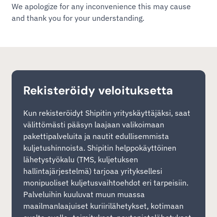
We apologize for any inconvenience this may cause
and thank you for your understanding.
Rekisteröidy veloituksetta
Kun rekisteröidyt Shipitin yrityskäyttäjäksi, saat
välittömästi pääsyn laajaan valikoimaan
pakettipalveluita ja nautit edullisemmista
kuljetushinnoista. Shipitin helppokäyttöinen
lähetystyökalu (TMS, kuljetuksen
hallintajärjestelmä) tarjoaa yrityksellesi
monipuoliset kuljetusvaihtoehdot eri tarpeisiin.
Palveluihin kuuluvat muun muassa
maailmanlaajuiset kuriirilähetykset, kotimaan