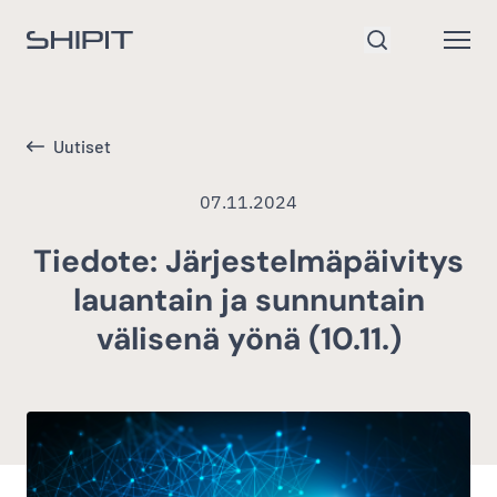
Siirry etusivulle
Open
Hae
Uutiset
07.11.2024
Tiedote: Järjestelmäpäivitys
lauantain ja sunnuntain
välisenä yönä (10.11.)