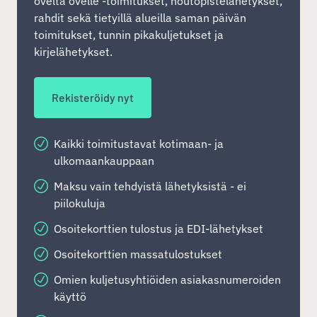
ovelta ovelle -toimitukset, noutopistelähetykset,
rahdit sekä tietyillä alueilla saman päivän
toimitukset, tunnin pikakuljetukset ja
kirjelähetykset.
Rekisteröidy nyt
Kaikki toimitustavat kotimaan- ja
ulkomaankauppaan
Maksu vain tehdyistä lähetyksistä - ei
piilokuluja
Osoitekorttien tulostus ja EDI-lähetykset
Osoitekorttien massatulostukset
Omien kuljetusyhtiöiden asiakasnumeroiden
käyttö