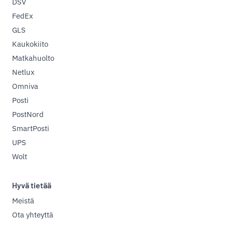
DSV
FedEx
GLS
Kaukokiito
Matkahuolto
Netlux
Omniva
Posti
PostNord
SmartPosti
UPS
Wolt
Hyvä tietää
Meistä
Ota yhteyttä