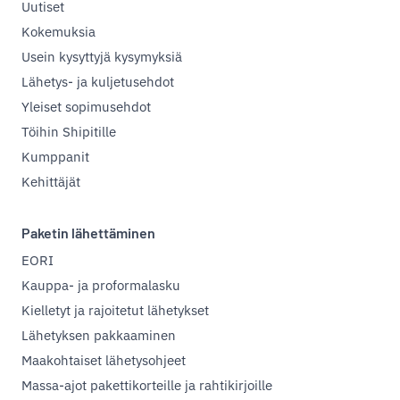
Uutiset
Kokemuksia
Usein kysyttyjä kysymyksiä
Lähetys- ja kuljetusehdot
Yleiset sopimusehdot
Töihin Shipitille
Kumppanit
Kehittäjät
Paketin lähettäminen
EORI
Kauppa- ja proformalasku
Kielletyt ja rajoitetut lähetykset
Lähetyksen pakkaaminen
Maakohtaiset lähetysohjeet
Massa-ajot pakettikorteille ja rahtikirjoille