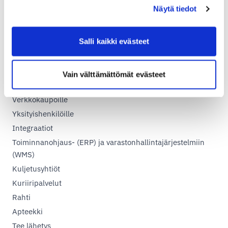
15100, Lahti
Näytä tiedot
Salli kaikki evästeet
Shipitin palvelut
Vain välttämättömät evästeet
Yrityksille
Verkkokaupoille
Yksityishenkilöille
Integraatiot
Toiminnanohjaus- (ERP) ja varastonhallintajärjestelmiin
(WMS)
Kuljetusyhtiöt
Kuriiripalvelut
Rahti
Apteekki
Tee lähetys