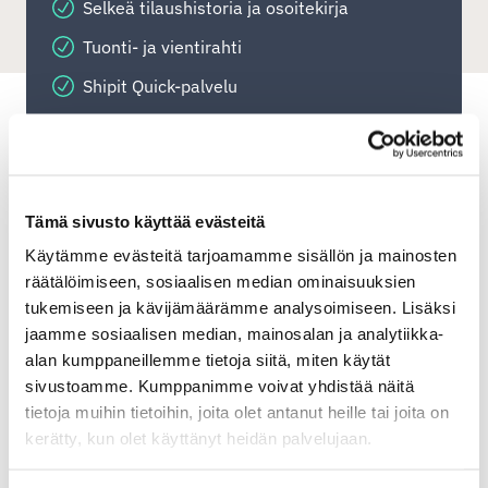
Selkeä tilaushistoria ja osoitekirja
Tuonti- ja vientirahti
Shipit Quick-palvelu
Shipit Oy Ab
Asiakaspalvelu
Tämä sivusto käyttää evästeitä
Arkisin klo 9-16
Käytämme evästeitä tarjoamamme sisällön ja mainosten
puh. 020 752 8488
räätälöimiseen, sosiaalisen median ominaisuuksien
asiakaspalvelu(at)shipit.fi
tukemiseen ja kävijämäärämme analysoimiseen. Lisäksi
jaamme sosiaalisen median, mainosalan ja analytiikka-
Myynti
alan kumppaneillemme tietoja siitä, miten käytät
puh. +358 (0) 20 752 8481
sivustoamme. Kumppanimme voivat yhdistää näitä
myynti(at)shipit.fi
tietoja muihin tietoihin, joita olet antanut heille tai joita on
kerätty, kun olet käyttänyt heidän palvelujaan.
Osoitetiedot
Askonkatu 9 A