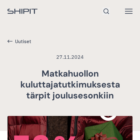
Siirry etusivulle
Open
Hae
Uutiset
27.11.2024
Matkahuollon
kuluttajatutkimuksesta
tärpit joulusesonkiin