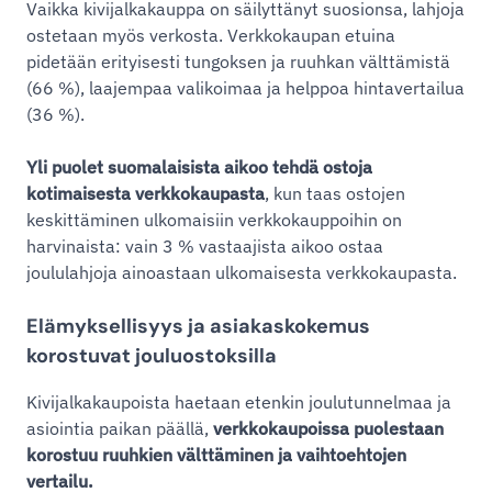
Vaikka kivijalkakauppa on säilyttänyt suosionsa, lahjoja
ostetaan myös verkosta. Verkkokaupan etuina
pidetään erityisesti tungoksen ja ruuhkan välttämistä
(66 %), laajempaa valikoimaa ja helppoa hintavertailua
(36 %).
Yli puolet suomalaisista aikoo tehdä ostoja
kotimaisesta verkkokaupasta
, kun taas ostojen
keskittäminen ulkomaisiin verkkokauppoihin on
harvinaista: vain 3 % vastaajista aikoo ostaa
joululahjoja ainoastaan ulkomaisesta verkkokaupasta.
Elämyksellisyys ja asiakaskokemus
korostuvat jouluostoksilla
Kivijalkakaupoista haetaan etenkin joulutunnelmaa ja
asiointia paikan päällä,
verkkokaupoissa puolestaan
korostuu ruuhkien välttäminen ja vaihtoehtojen
vertailu.