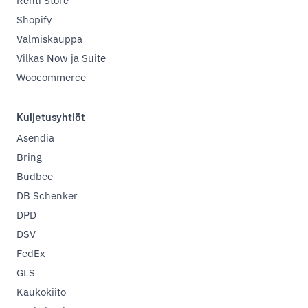
Rehti Store
Shopify
Valmiskauppa
Vilkas Now ja Suite
Woocommerce
Kuljetusyhtiöt
Asendia
Bring
Budbee
DB Schenker
DPD
DSV
FedEx
GLS
Kaukokiito