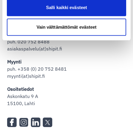
Salli kaikki evästeet
Shipit Oy Ab
Asiakaspalvelu
Vain välttämättömät evästeet
Arkisin klo 9-16
puh. 020 752 8488
asiakaspalvelu(at)shipit.fi
Myynti
puh. +358 (0) 20 752 8481
myynti(at)shipit.fi
Osoitetiedot
Askonkatu 9 A
15100, Lahti