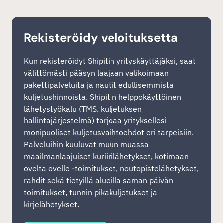
Rekisteröidy veloituksetta
Kun rekisteröidyt Shipitin yrityskäyttäjäksi, saat
välittömästi pääsyn laajaan valikoimaan
pakettipalveluita ja nautit edullisemmista
kuljetushinnoista. Shipitin helppokäyttöinen
lähetystyökalu (TMS, kuljetuksen
hallintajärjestelmä) tarjoaa yrityksellesi
monipuoliset kuljetusvaihtoehdot eri tarpeisiin.
Palveluihin kuuluvat muun muassa
maailmanlaajuiset kuriirilähetykset, kotimaan
ovelta ovelle -toimitukset, noutopistelähetykset,
rahdit sekä tietyillä alueilla saman päivän
toimitukset, tunnin pikakuljetukset ja
kirjelähetykset.