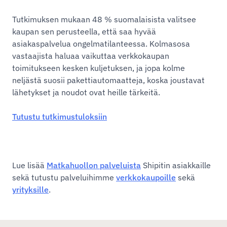
Tutkimuksen mukaan 48 % suomalaisista valitsee
kaupan sen perusteella, että saa hyvää
asiakaspalvelua ongelmatilanteessa. Kolmasosa
vastaajista haluaa vaikuttaa verkkokaupan
toimitukseen kesken kuljetuksen, ja jopa kolme
neljästä suosii pakettiautomaatteja, koska joustavat
lähetykset ja noudot ovat heille tärkeitä.
Tutustu tutkimustuloksiin
Lue lisää
Matkahuollon palveluista
Shipitin asiakkaille
sekä tutustu palveluihimme
verkkokaupoille
sekä
yrityksille
.