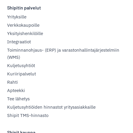
Shipitin palvelut
Yrityksille
Verkkokaupoille
Yksityishenkilöille
Integraatiot
Toiminnanohjaus- (ERP) ja varastonhallintajärjestelmiin
(WMS)
Kuljetusyhtiöt
Kuriiripalvelut
Rahti
Apteekki
Tee lähetys
Kuljetusyhtiöiden hinnastot yritysasiakkaille
Shipit TMS-hinnasto
Shipit kauppa