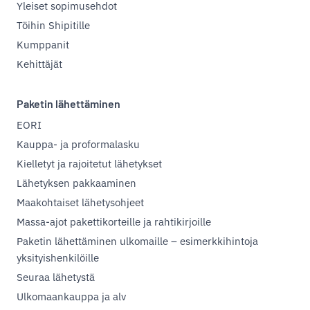
Yleiset sopimusehdot
Töihin Shipitille
Kumppanit
Kehittäjät
Paketin lähettäminen
EORI
Kauppa- ja proformalasku
Kielletyt ja rajoitetut lähetykset
Lähetyksen pakkaaminen
Maakohtaiset lähetysohjeet
Massa-ajot pakettikorteille ja rahtikirjoille
Paketin lähettäminen ulkomaille – esimerkkihintoja
yksityishenkilöille
Seuraa lähetystä
Ulkomaankauppa ja alv