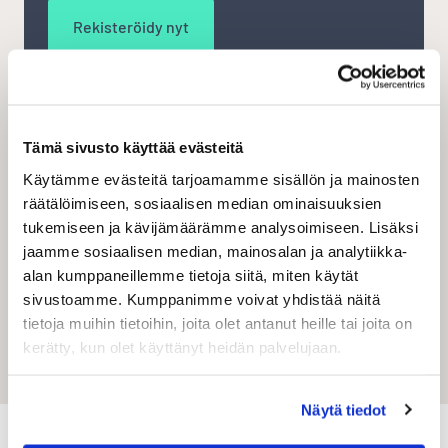
Rekisteröidy nyt
Kaikki toimitustavat kotimaan- ja
ulkomaankauppaan
Tämä sivusto käyttää evästeitä
Maksu vain tehdyistä lähetyksistä - ei
piilokuluja
Käytämme evästeitä tarjoamamme sisällön ja mainosten
räätälöimiseen, sosiaalisen median ominaisuuksien
Osoitekorttien tulostus ja EDI-lähetykset
tukemiseen ja kävijämäärämme analysoimiseen. Lisäksi
Osoitekorttien massatulostukset
jaamme sosiaalisen median, mainosalan ja analytiikka-
alan kumppaneillemme tietoja siitä, miten käytät
Omien kuljetusyhtiöiden asiakasnumeroiden
sivustoamme. Kumppanimme voivat yhdistää näitä
käyttö
tietoja muihin tietoihin, joita olet antanut heille tai joita on
Selkeä tilaushistoria ja osoitekirja
kerätty, kun olet käyttänyt heidän palvelujaan.
Tuonti- ja vientirahti
Näytä tiedot
Shipit Quick-palvelu