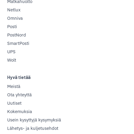
Matkahuolto
Netlux
Omniva
Posti
PostNord
SmartPosti
UPS
Wolt
Hyvä tietää
Meistä
Ota yhteyttä
Uutiset
Kokemuksia
Usein kysyttyjä kysymyksiä
Lähetys- ja kuljetusehdot