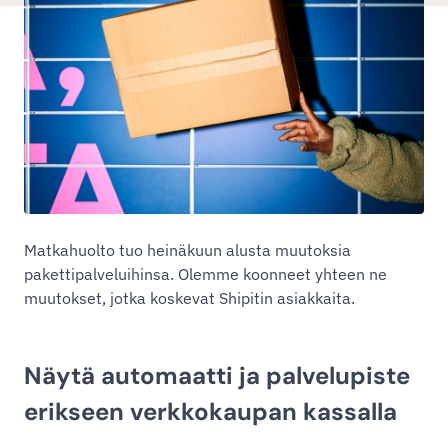
Matkahuolto tuo heinäkuun alusta muutoksia
pakettipalveluihinsa. Olemme koonneet yhteen ne
muutokset, jotka koskevat Shipitin asiakkaita.
Näytä automaatti ja palvelupiste
erikseen verkkokaupan kassalla