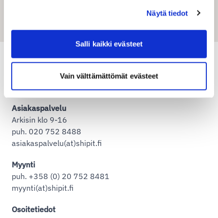
Selkeä tilaushistoria ja osoitekirja
Näytä tiedot
Tuonti- ja vientirahti
Salli kaikki evästeet
Shipit Quick-palvelu
Vain välttämättömät evästeet
Shipit Oy Ab
Asiakaspalvelu
Arkisin klo 9-16
puh. 020 752 8488
asiakaspalvelu(at)shipit.fi
Myynti
puh. +358 (0) 20 752 8481
myynti(at)shipit.fi
Osoitetiedot