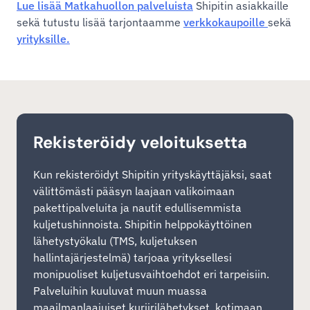
Lue lisää Matkahuollon palveluista
Shipitin asiakkaille
sekä tutustu lisää tarjontaamme
verkkokaupoille
sekä
yrityksille.
Rekisteröidy veloituksetta
Kun rekisteröidyt Shipitin yrityskäyttäjäksi, saat
välittömästi pääsyn laajaan valikoimaan
pakettipalveluita ja nautit edullisemmista
kuljetushinnoista. Shipitin helppokäyttöinen
lähetystyökalu (TMS, kuljetuksen
hallintajärjestelmä) tarjoaa yrityksellesi
monipuoliset kuljetusvaihtoehdot eri tarpeisiin.
Palveluihin kuuluvat muun muassa
maailmanlaajuiset kuriirilähetykset, kotimaan