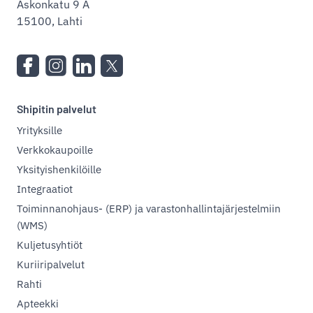
Askonkatu 9 A
15100, Lahti
Shipitin palvelut
Yrityksille
Verkkokaupoille
Yksityishenkilöille
Integraatiot
Toiminnanohjaus- (ERP) ja varastonhallintajärjestelmiin
(WMS)
Kuljetusyhtiöt
Kuriiripalvelut
Rahti
Apteekki