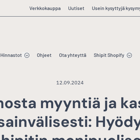
Verkkokauppa
Uutiset
Usein kysyttyjä kysym
Hinnastot
Ohjeet
Ota yhteyttä
Shipit Shopify
12.09.2024
hosta myyntiä ja ka
sainvälisesti: Hyöd