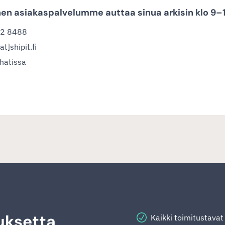
en asiakaspalvelumme auttaa sinua arkisin klo 9–
52 8488
t]shipit.fi
hatissa
uksetta
Kaikki toimitustava