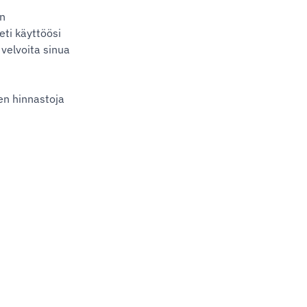
in
eti käyttöösi
 velvoita sinua
en hinnastoja