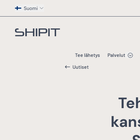
Suomi
Siirry etusivulle
Tee lähetys
Palvelut
Uutiset
Te
kan