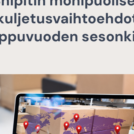
hipitin monipuolis
kuljetusvaihtoehdo
oppuvuoden sesonki