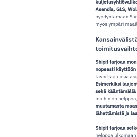
kuljetusyhtiövali
Asendia, GLS, Wolt
hyödyntämään Suom
myös ympäri maai
Kansainvälist
toimitusvaiht
Shipit tarjoaa mon
nopeasti käyttöön
tavoittaa uusia as
Esimerkiksi laajen
sekä kääntämällä k
maihin on helppoa,
muutamasta maasta 
lähettämistä ja la
Shipit tarjoaa sel
helppoa ulkomaan l