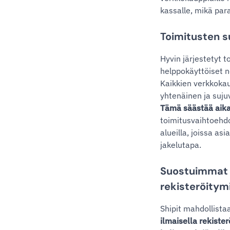
kassalle, mikä par
Toimitusten 
Hyvin järjestetyt t
helppokäyttöiset n
Kaikkien verkkokau
yhtenäinen ja suju
Tämä säästää aika
toimitusvaihtoehdo
alueilla, joissa as
jakelutapa.
Suostuimmat k
rekisteröitymi
Shipit mahdollista
ilmaisella rekister