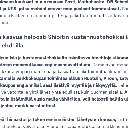
koimaan kuuluvat muun muassa Posti, Matkahuolto, DB Schen
 ja UPS, jotka mahdollistavat monipuoliset toimitustavat.
Sam
en kattavimman noutopiste- ja pakettiautomaattiverkoston,
lman.
ä kasvua helposti Shipitin kustannustehokkaill
oehdoilla
ipuolisia ja kustannustehokkaita toimitusvaihtoehtoja ulkomai
 ilman monimutkaisia sopimusneuvotteluita.
Tämä avaa mahdo
iakkaita ympäri maailmaa ja kasvattaa liiketoimintaa ilman suu
tamalla verkkokaupan toimintaa alkuun Ruotsiin, Viroon, Latv
auppa englanniksi, saat lisättyä myyntiä ja näkyvyyttä.
Lähe
 vaivatonta ja yhtä lähes yhtä edullista kuin Suomen sisällä.
A
ja lisäämällä uusia maita vähitellen, voit helposti hallita u
ajentaa markkina-aluettasi.
keät hinnastot ja tukee ensimmäisten lähetysten kanssa,
jott
ähetykset voivat olla. Pienellä lisäpanostuksella markkinointi