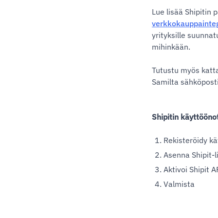
Lue lisää Shipitin 
verkkokauppainteg
yrityksille suunna
mihinkään.
Tutustu myös kat
Samilta sähköpostit
Shipitin käyttööno
Rekisteröidy kä
Asenna Shipit-
Aktivoi Shipit
Valmista