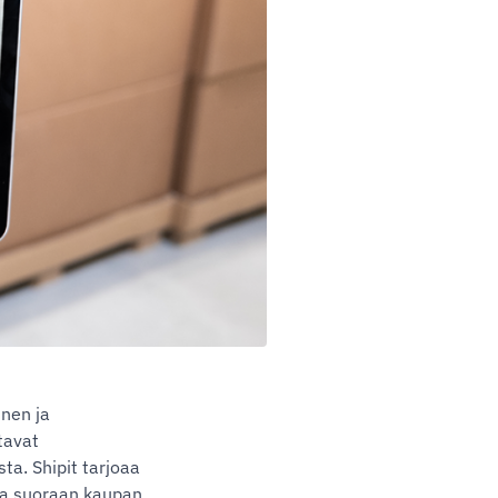
inen ja
tavat
ta. Shipit tarjoaa
oja suoraan kaupan