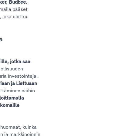
ker, Budbee,
alla pääset
 joka ulottuu
a
lle, jotka saa
llisuuden
ria investointeja.
iaan ja Liettuaan
ttäminen näihin
loittamalla
lkomaille
a huomaat, kuinka
in ja markkinoinnin