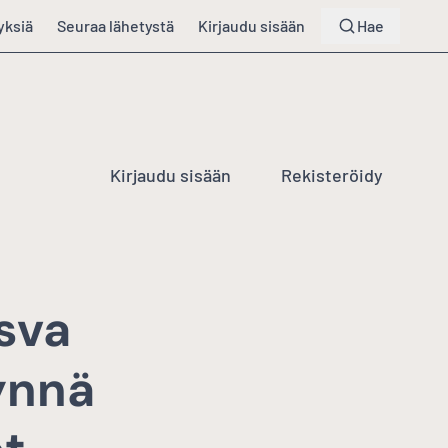
yksiä
Seuraa lähetystä
Kirjaudu sisään
Hae
Kirjaudu sisään
Rekisteröidy
sva
ynnä