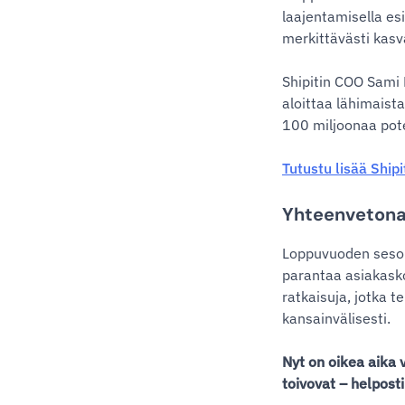
laajentamisella es
merkittävästi kasva
Shipitin COO Sami 
aloittaa lähimaista
100 miljoonaa pote
Tutustu lisää Shipi
Yhteenveton
Loppuvuoden sesonk
parantaa asiakasko
ratkaisuja, jotka 
kansainvälisesti.
Nyt on oikea aika 
toivovat – helpost