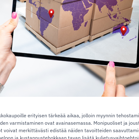
kokaupoille erityisen tärkeää aikaa, jolloin myynnin tehostam
yden varmistaminen ovat avainasemassa. Monipuoliset ja jous
t voivat merkittävästi edistää näiden tavoitteiden saavuttamis
helpon ja kustannustehokkaan tavan lisätä kuljetusvaihtoeht