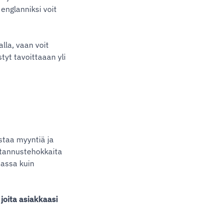
englanniksi voit
lla, vaan voit
tyt tavoittaaan yli
staa myyntiä ja
stannustehokkaita
aassa kuin
 joita asiakkaasi