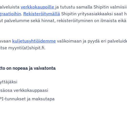
palveluista
verkkokaupoille
ja tutustu samalla Shipitin valmiisi
raatioihin
.
Rekisteröitymällä
Shipitin yritysasiakkaaksi saat h
tut palvelumme sekä hinnat, rekisteröityminen on ilmaista eikä
tavaan
kuljetusyhtiöidemme
valikoimaan ja pyydä eri palveluid
se myynti(at)shipit.fi.
tto on nopeaa ja vaivatonta
yttäjäksi
lisäosa verkkokauppaasi
 API-tunnukset ja maksutapa