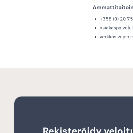
Ammattitaitoin
+358 (0) 20 7
asiakaspalvelu[a
verkkosivujen c
Rekisteröidy veloit