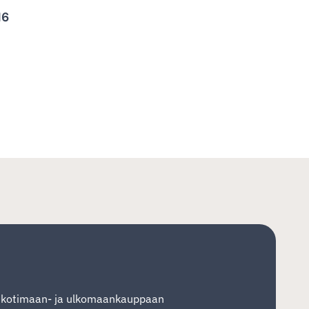
16
t kotimaan- ja ulkomaankauppaan