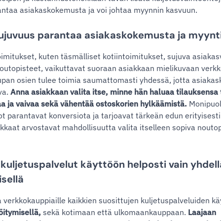
antaa asiakaskokemusta ja voi johtaa myynnin kasvuun.
sujuvuus parantaa asiakaskokemusta ja myynt
oimitukset, kuten täsmälliset kotiintoimitukset, sujuva asiakasv
outopisteet, vaikuttavat suoraan asiakkaan mielikuvaan verk
pan osien tulee toimia saumattomasti yhdessä, jotta asiakas
va.
Anna asiakkaan valita itse, minne hän haluaa tilauksensa 
a ja vaivaa sekä vähentää ostoskorien hylkäämistä.
Monipuol
t parantavat konversiota ja tarjoavat tärkeän edun erityisesti
iakkaat arvostavat mahdollisuutta valita itselleen sopiva noutop
uljetuspalvelut käyttöön helposti vain yhdell
sellä
a verkkokauppiaille kaikkien suosittujen kuljetuspalveluiden 
öitymisellä,
sekä kotimaan että ulkomaankauppaan.
Laajaan