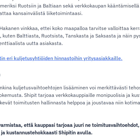
imeriksi Ruotsiin ja Baltiaan sekä verkkokaupan kääntämisellä 
ttaa kansainvälistä liiketoimintaasi.
Hakanen vinkkaa, ettei koko maapalloa tarvitse valloittaa kerra
, kuten Balttiasta, Ruotsista, Tanskasta ja Saksasta ja näin pys
nttiaalista uutta asiakasta.
tin eri kuljetusyhtiöiden hinnastoihin yritysasiakkaille.
a
ina kuljetusvaihtoehtojen lisääminen voi merkittävästi teho
kemusta. Shipit tarjoaa verkkokauppiaille monipuolisia ja ku
tekevät toimitusten hallinnasta helppoa ja joustavaa niin kotim
varmistaa, että kauppasi tarjoaa juuri ne toimitusvaihtoehdot,
i ja kustannustehokkaasti Shipitin avulla.