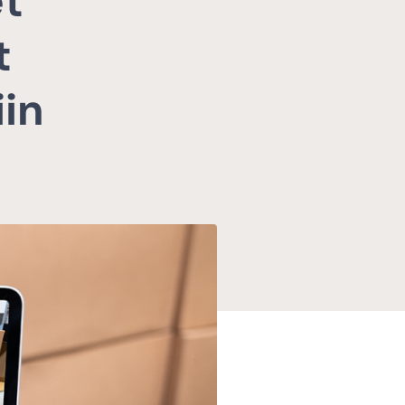
et
t
in