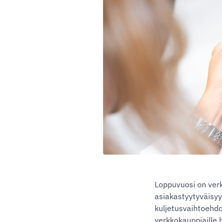
Loppuvuosi on verk
asiakastyytyväisy
kuljetusvaihtoehdo
verkkokauppiaille 