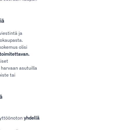
iä
iestintä ja
kokaupasta.
kokemus olisi
toimitettavan.
iset
 harvaan asutuilla
iste tai
ä
käyttöönoton
yhdellä