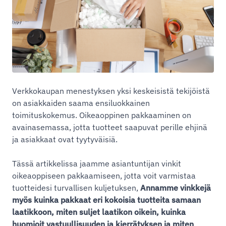
Verkkokaupan menestyksen yksi keskeisistä tekijöistä
on asiakkaiden saama ensiluokkainen
toimituskokemus. Oikeaoppinen pakkaaminen on
avainasemassa, jotta tuotteet saapuvat perille ehjinä
ja asiakkaat ovat tyytyväisiä.
Tässä artikkelissa jaamme asiantuntijan vinkit
oikeaoppiseen pakkaamiseen, jotta voit varmistaa
tuotteidesi turvallisen kuljetuksen,
Annamme vinkkejä
myös kuinka pakkaat eri kokoisia tuotteita samaan
laatikkoon, miten suljet laatikon oikein, kuinka
huomioit vastuullisuuden ja kierrätyksen ja miten