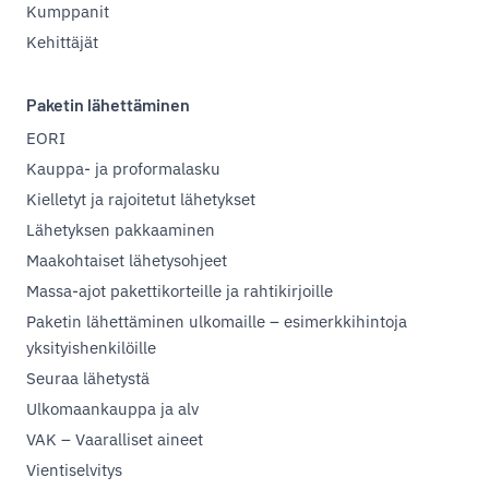
Kumppanit
Kehittäjät
Paketin lähettäminen
EORI
Kauppa- ja proformalasku
Kielletyt ja rajoitetut lähetykset
Lähetyksen pakkaaminen
Maakohtaiset lähetysohjeet
Massa-ajot pakettikorteille ja rahtikirjoille
Paketin lähettäminen ulkomaille – esimerkkihintoja
yksityishenkilöille
Seuraa lähetystä
Ulkomaankauppa ja alv
VAK – Vaaralliset aineet
Vientiselvitys