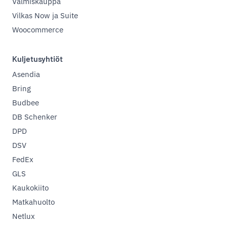
Valmiskauppa
Vilkas Now ja Suite
Woocommerce
Kuljetusyhtiöt
Asendia
Bring
Budbee
DB Schenker
DPD
DSV
FedEx
GLS
Kaukokiito
Matkahuolto
Netlux