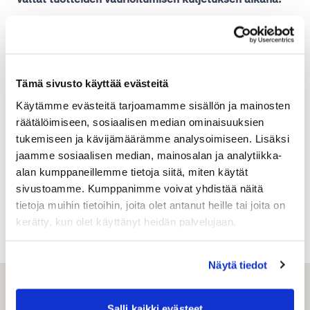
Shipitin asiakaspalvelu auttaa mielellään logistiikkaan
liittyvissä kysymyksissä. Tutustu lisää monipuolisiin
palveluihimme verkkokauppoille
Tämä sivusto käyttää evästeitä
osoitteessa
shipit.fi/verkkokaupoille.
Käytämme evästeitä tarjoamamme sisällön ja mainosten
räätälöimiseen, sosiaalisen median ominaisuuksien
tukemiseen ja kävijämäärämme analysoimiseen. Lisäksi
Asiakaspalvelumme palvelee arkisin klo 9-16
jaamme sosiaalisen median, mainosalan ja analytiikka-
alan kumppaneillemme tietoja siitä, miten käytät
+358 (0)20 752 8488
sivustoamme. Kumppanimme voivat yhdistää näitä
asiakaspalvelu (at) shipit.fi
tietoja muihin tietoihin, joita olet antanut heille tai joita on
kerätty, kun olet käyttänyt heidän palvelujaan.
verkkosivujemme chatissa
Näytä tiedot
Salli kaikki evästeet