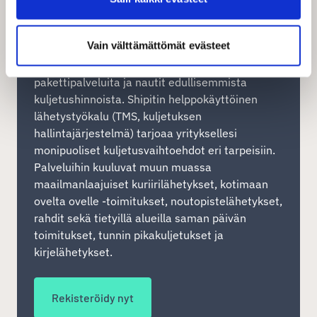
Rekisteröidy veloituksetta
Vain välttämättömät evästeet
Kun rekisteröidyt Shipitin yrityskäyttäjäksi, saat
välittömästi pääsyn laajaan valikoimaan
pakettipalveluita ja nautit edullisemmista
kuljetushinnoista. Shipitin helppokäyttöinen
lähetystyökalu (TMS, kuljetuksen
hallintajärjestelmä) tarjoaa yrityksellesi
monipuoliset kuljetusvaihtoehdot eri tarpeisiin.
Palveluihin kuuluvat muun muassa
maailmanlaajuiset kuriirilähetykset, kotimaan
ovelta ovelle -toimitukset, noutopistelähetykset,
rahdit sekä tietyillä alueilla saman päivän
toimitukset, tunnin pikakuljetukset ja
kirjelähetykset.
Rekisteröidy nyt