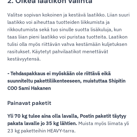
2. Oikea laatikon valinta
Valitse sopivan kokoinen ja kestävä laatikko. Liian suuri
laatikko voi aiheuttaa tuotteiden liikkumista ja
rikkoutumista sekä tuo sinulle suotta lisäkuluja, kun
taas liian pieni laatikko voi puristaa tuotteita. Laatikon
tulisi olla myös riittävän vahva kestämään kuljetuksen
rasitukset. Käytetyt pahvilaatikot menettävät
kestävyytensä.
- Tehdaspakkaus ei myöskään ole riittävä eikä
suunniteltu pakettiliikenteeseen, muistuttaa Shipitin
COO Sami Hakanen
Painavat paketit
Yli 70 kg tulee aina olla lavalla, Postin paketit täytyy
pakata lavalle jo 35 kg lähtien.
Muista myös liimata yli
23 kg paketteihin HEAVY-tarra.