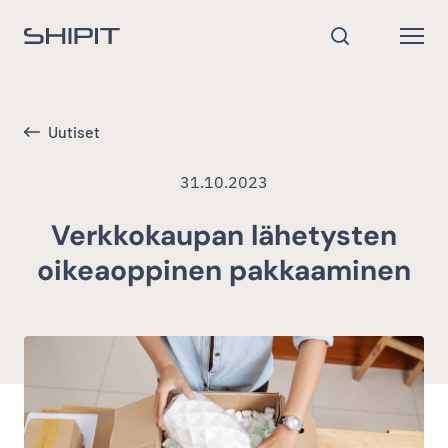
Siirry etusivulle
Open
Hae
Uutiset
31.10.2023
Verkkokaupan lähetysten
oikeaoppinen pakkaaminen