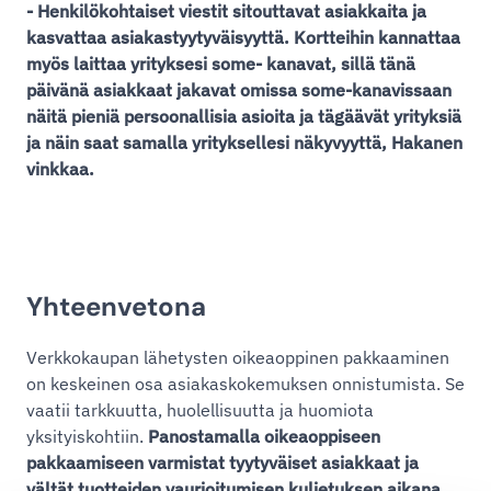
- Henkilökohtaiset viestit sitouttavat asiakkaita ja
kasvattaa asiakastyytyväisyyttä. Kortteihin kannattaa
myös laittaa yrityksesi some- kanavat, sillä tänä
päivänä asiakkaat jakavat omissa some-kanavissaan
näitä pieniä persoonallisia asioita ja tägäävät yrityksiä
ja näin saat samalla yrityksellesi näkyvyyttä, Hakanen
vinkkaa.
Yhteenvetona
Verkkokaupan lähetysten oikeaoppinen pakkaaminen
on keskeinen osa asiakaskokemuksen onnistumista. Se
vaatii tarkkuutta, huolellisuutta ja huomiota
yksityiskohtiin.
Panostamalla oikeaoppiseen
pakkaamiseen varmistat tyytyväiset asiakkaat ja
vältät tuotteiden vaurioitumisen kuljetuksen aikana.