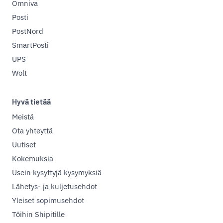
Omniva
Posti
PostNord
SmartPosti
UPS
Wolt
Hyvä tietää
Meistä
Ota yhteyttä
Uutiset
Kokemuksia
Usein kysyttyjä kysymyksiä
Lähetys- ja kuljetusehdot
Yleiset sopimusehdot
Töihin Shipitille