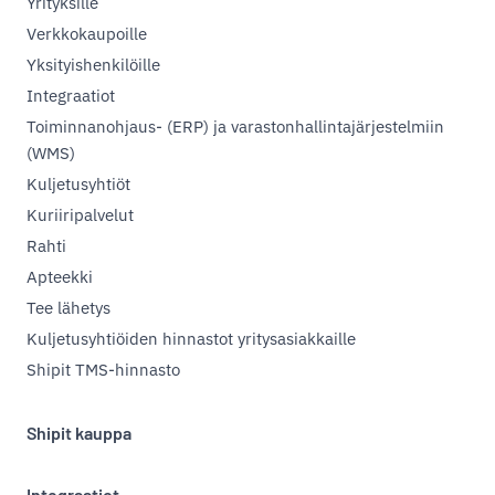
Yrityksille
Verkkokaupoille
Yksityishenkilöille
Integraatiot
Toiminnanohjaus- (ERP) ja varastonhallintajärjestelmiin
(WMS)
Kuljetusyhtiöt
Kuriiripalvelut
Rahti
Apteekki
Tee lähetys
Kuljetusyhtiöiden hinnastot yritysasiakkaille
Shipit TMS-hinnasto
Shipit kauppa
Integraatiot