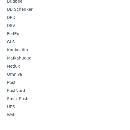
Budbee
DB Schenker
DPD
DSV
FedEx
GLS
Kaukokiito
Matkahuolto
Netlux
Omniva
Posti
PostNord
SmartPosti
UPS
Wolt