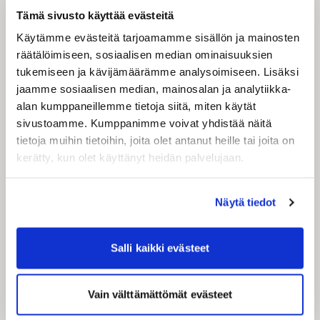
monipuoliset kuljetusvaihtoehdot eri tarpeisiin.
Tämä sivusto käyttää evästeitä
Palveluihin kuuluvat muun muassa
Käytämme evästeitä tarjoamamme sisällön ja mainosten
maailmanlaajuiset kuriirilähetykset, kotimaan
räätälöimiseen, sosiaalisen median ominaisuuksien
ovelta ovelle -toimitukset, noutopistelähetykset,
tukemiseen ja kävijämäärämme analysoimiseen. Lisäksi
rahdit sekä tietyillä alueilla saman päivän
jaamme sosiaalisen median, mainosalan ja analytiikka-
toimitukset, tunnin pikakuljetukset ja
alan kumppaneillemme tietoja siitä, miten käytät
kirjelähetykset.
sivustoamme. Kumppanimme voivat yhdistää näitä
tietoja muihin tietoihin, joita olet antanut heille tai joita on
kerätty, kun olet käyttänyt heidän palvelujaan.
Rekisteröidy nyt
Näytä tiedot
Kaikki toimitustavat kotimaan- ja
ulkomaankauppaan
Maksu vain tehdyistä lähetyksistä - ei
Salli kaikki evästeet
piilokuluja
Osoitekorttien tulostus ja EDI-lähetykset
Vain välttämättömät evästeet
Osoitekorttien massatulostukset