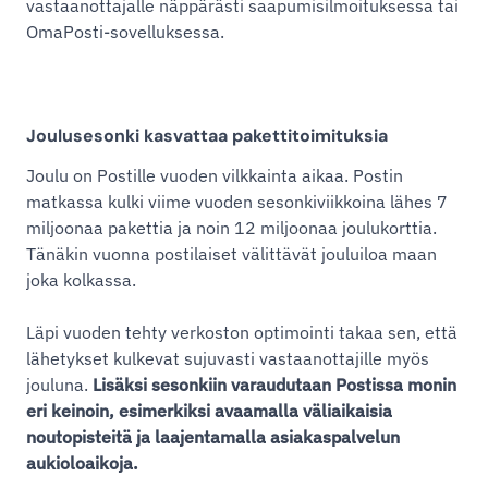
vastaanottajalle näppärästi saapumisilmoituksessa tai
OmaPosti-sovelluksessa.
Joulusesonki kasvattaa pakettitoimituksia
Joulu on Postille vuoden vilkkainta aikaa. Postin
matkassa kulki viime vuoden sesonkiviikkoina lähes 7
miljoonaa pakettia ja noin 12 miljoonaa joulukorttia.
Tänäkin vuonna postilaiset välittävät jouluiloa maan
joka kolkassa.
Läpi vuoden tehty verkoston optimointi takaa sen, että
lähetykset kulkevat sujuvasti vastaanottajille myös
jouluna.
Lisäksi sesonkiin varaudutaan Postissa monin
eri keinoin, esimerkiksi avaamalla väliaikaisia
noutopisteitä ja laajentamalla asiakaspalvelun
aukioloaikoja.