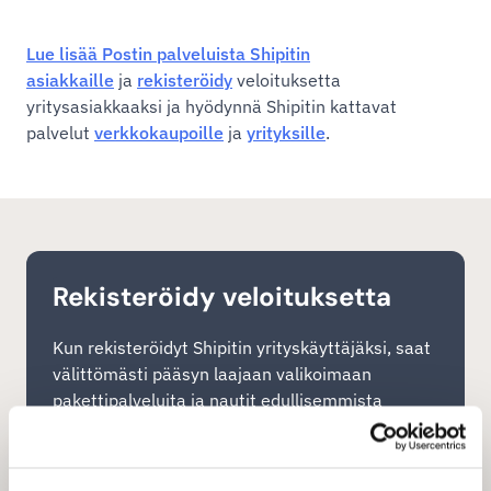
Lue lisää Postin palveluista Shipitin
asiakkaille
ja
rekisteröidy
veloituksetta
yritysasiakkaaksi ja hyödynnä Shipitin kattavat
palvelut
verkkokaupoille
ja
yrityksille
.
Rekisteröidy veloituksetta
Kun rekisteröidyt Shipitin yrityskäyttäjäksi, saat
välittömästi pääsyn laajaan valikoimaan
pakettipalveluita ja nautit edullisemmista
kuljetushinnoista. Shipitin helppokäyttöinen
lähetystyökalu (TMS, kuljetuksen
hallintajärjestelmä) tarjoaa yrityksellesi