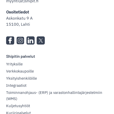
myynti(at)shipit.fi
Osoitetiedot
Askonkatu 9 A
15100, Lahti
Shipitin palvelut
Yrityksille
Verkkokaupoille
Yksityishenkilöille
Integraatiot
Toiminnanohjaus- (ERP) ja varastonhallintajärjestelmiin
(WMS)
Kuljetusyhtiöt
Kuriiripalvelut