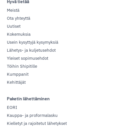
Hyvä tietää
Meistä
Ota yhteyttä
Uutiset
Kokemuksia
Usein kysyttyjä kysymyksiä
Lähetys- ja kuljetusehdot
Yleiset sopimusehdot
Töihin Shipitille
Kumppanit
Kehittäjät
Paketin lähettäminen
EORI
Kauppa- ja proformalasku
Kielletyt ja rajoitetut lähetykset