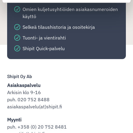
Omien kuljetusyhtiöiden asiakasnumeroiden
käyttö
Selkeä tilaushistoria ja osoitekirja
Tuonti- ja vientirahti
Shipit Quick-palvelu
Shipit Oy Ab
Asiakaspalvelu
Arkisin klo 9-16
puh. 020 752 8488
asiakaspalvelu(at)shipit.fi
Myynti
puh. +358 (0) 20 752 8481