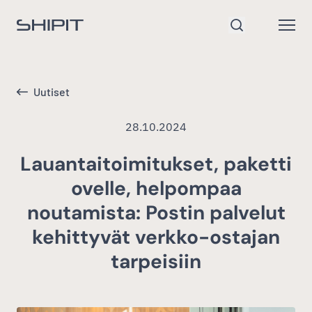
Siirry etusivulle
Open
Hae
Uutiset
28.10.2024
Lauantaitoimitukset, paketti
ovelle, helpompaa
noutamista: Postin palvelut
kehittyvät verkko-ostajan
tarpeisiin