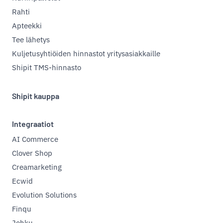
Rahti
Apteekki
Tee lähetys
Kuljetusyhtiöiden hinnastot yritysasiakkaille
Shipit TMS-hinnasto
Shipit kauppa
Integraatiot
AI Commerce
Clover Shop
Creamarketing
Ecwid
Evolution Solutions
Finqu
Johku