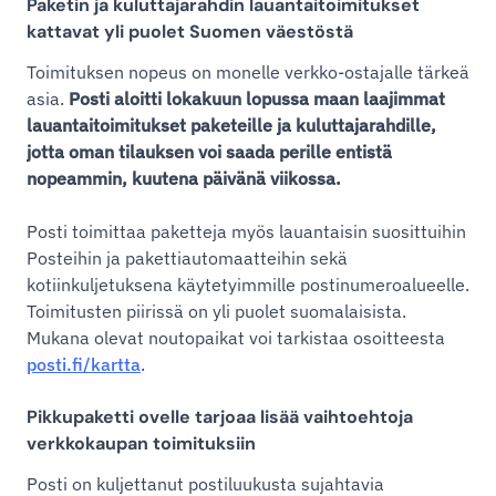
Paketin ja kuluttajarahdin lauantaitoimitukset
kattavat yli puolet Suomen väestöstä
Toimituksen nopeus on monelle verkko-ostajalle tärkeä
asia.
Posti aloitti lokakuun lopussa maan laajimmat
lauantaitoimitukset paketeille ja kuluttajarahdille,
jotta oman tilauksen voi saada perille entistä
nopeammin, kuutena päivänä viikossa.
Posti toimittaa paketteja myös lauantaisin suosittuihin
Posteihin ja pakettiautomaatteihin sekä
kotiinkuljetuksena käytetyimmille postinumeroalueelle.
Toimitusten piirissä on yli puolet suomalaisista.
Mukana olevat noutopaikat voi tarkistaa osoitteesta
posti.fi/kartta
.
Pikkupaketti ovelle tarjoaa lisää vaihtoehtoja
verkkokaupan toimituksiin
Posti on kuljettanut postiluukusta sujahtavia