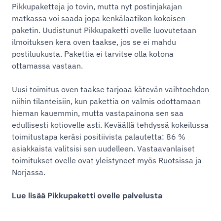
Pikkupaketteja jo tovin, mutta nyt postinjakajan
matkassa voi saada jopa kenkälaatikon kokoisen
paketin. Uudistunut Pikkupaketti ovelle luovutetaan
ilmoituksen kera oven taakse, jos se ei mahdu
postiluukusta. Pakettia ei tarvitse olla kotona
ottamassa vastaan.
Uusi toimitus oven taakse tarjoaa kätevän vaihtoehdon
niihin tilanteisiin, kun pakettia on valmis odottamaan
hieman kauemmin, mutta vastapainona sen saa
edullisesti kotiovelle asti. Keväällä tehdyssä kokeilussa
toimitustapa keräsi positiivista palautetta: 86 %
asiakkaista valitsisi sen uudelleen. Vastaavanlaiset
toimitukset ovelle ovat yleistyneet myös Ruotsissa ja
Norjassa.
Lue lisää Pikkupaketti ovelle palvelusta