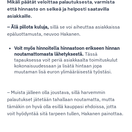
Mikäli päätät veloittaa palautuksesta, varmista
että hinnasto on selkeä ja helposti saatavilla
asiakkaille.
– Älä piilota kuluja,
sillä se voi aiheuttaa asiakkaissa
epäluottamusta, neuvoo Hakanen.
Voit myös hinnoitella hinnastoon erikseen hinnan
noutamattomasta lähetyksestä.
Tässä
tapauksessa voit periä asiakkaalta toimituskulut
kokonaisuudessaan ja lisätä hintaan jopa
muutaman lisä euron ylimääräisestä työstäsi.
– Muista jälleen olla joustava, sillä harvemmin
palautukset jätetään tahallaan noutamatta, mutta
tämäkin on hyvä olla esillä kauppasi ehdoissa, jotta
voit hyödyntää sitä tarpeen tullen, Hakanen painottaa.