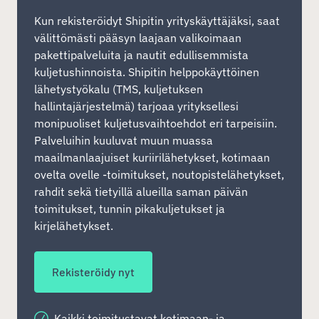
Kun rekisteröidyt Shipitin yrityskäyttäjäksi, saat
välittömästi pääsyn laajaan valikoimaan
pakettipalveluita ja nautit edullisemmista
kuljetushinnoista. Shipitin helppokäyttöinen
lähetystyökalu (TMS, kuljetuksen
hallintajärjestelmä) tarjoaa yrityksellesi
monipuoliset kuljetusvaihtoehdot eri tarpeisiin.
Palveluihin kuuluvat muun muassa
maailmanlaajuiset kuriirilähetykset, kotimaan
ovelta ovelle -toimitukset, noutopistelähetykset,
rahdit sekä tietyillä alueilla saman päivän
toimitukset, tunnin pikakuljetukset ja
kirjelähetykset.
Rekisteröidy nyt
Kaikki toimitustavat kotimaan- ja