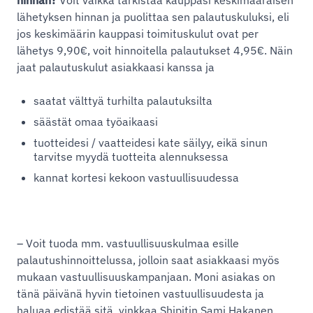
hinnan?
Voit vaikka tarkistaa kauppasi keskimääräisen
lähetyksen hinnan ja puolittaa sen palautuskuluksi, eli
jos keskimäärin kauppasi toimituskulut ovat per
lähetys 9,90€, voit hinnoitella palautukset 4,95€. Näin
jaat palautuskulut asiakkaasi kanssa ja
saatat välttyä turhilta palautuksilta
säästät omaa työaikaasi
tuotteidesi / vaatteidesi kate säilyy, eikä sinun
tarvitse myydä tuotteita alennuksessa
kannat kortesi kekoon vastuullisuudessa
– Voit tuoda mm. vastuullisuuskulmaa esille
palautushinnoittelussa, jolloin saat asiakkaasi myös
mukaan vastuullisuuskampanjaan. Moni asiakas on
tänä päivänä hyvin tietoinen vastuullisuudesta ja
haluaa edistää sitä, vinkkaa Shipitin Sami Hakanen.