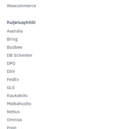
Woocommerce
Kuljetusyhtiöt
Asendia
Bring
Budbee
DB Schenker
DPD
DSV
FedEx
GLS
Kaukokiito
Matkahuolto
Netlux
Omniva
Posti