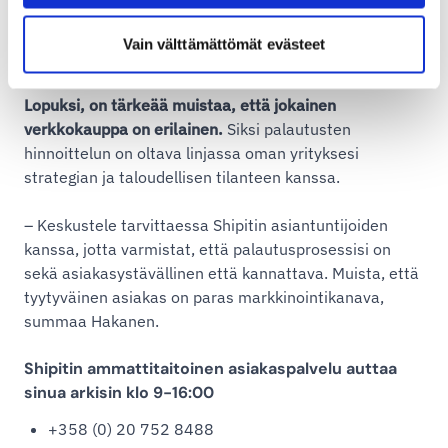
jatkuvasti pitää kampanjaa käynnissä, ettei
kampanjalta putoa pohja ja asiakkaat tottuvat ilmaisiin
Vain välttämättömät evästeet
palutuksiin, huomauttaa Hakanen.
Lopuksi, on tärkeää muistaa, että jokainen
verkkokauppa on erilainen.
Siksi palautusten
hinnoittelun on oltava linjassa oman yrityksesi
strategian ja taloudellisen tilanteen kanssa.
– Keskustele tarvittaessa Shipitin asiantuntijoiden
kanssa, jotta varmistat, että palautusprosessisi on
sekä asiakasystävällinen että kannattava. Muista, että
tyytyväinen asiakas on paras markkinointikanava,
summaa Hakanen.
Shipitin ammattitaitoinen asiakaspalvelu auttaa
sinua arkisin klo 9-16:00
+358 (0) 20 752 8488