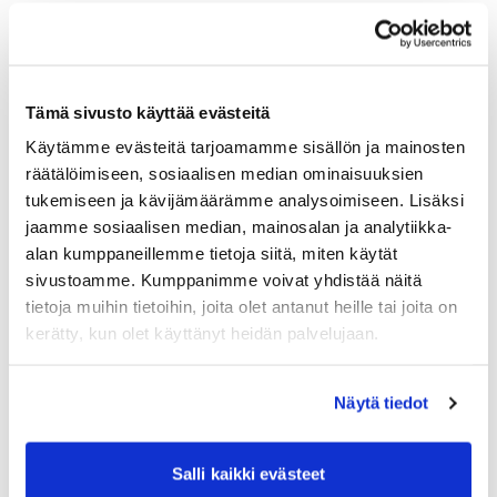
Palautusten hinnoittelu markkinoinnissa
Jos ja kun et tarjoa ilmaisia palautuksia normaalisti,
voit hyödyntää tätä mahdollisuutta kampanjoissa. Voit
mainostaa esimerkiksi
Tämä sivusto käyttää evästeitä
Käytämme evästeitä tarjoamamme sisällön ja mainosten
tilaamalla x.-x. aikana saat mahdolliset toimitus- ja
räätälöimiseen, sosiaalisen median ominaisuuksien
palautuskulut veloituksetta
tukemiseen ja kävijämäärämme analysoimiseen. Lisäksi
tilaamalla x summalla x.-x. aikana saat lähetyskulut
jaamme sosiaalisen median, mainosalan ja analytiikka-
veloituksetta
alan kumppaneillemme tietoja siitä, miten käytät
sivustoamme. Kumppanimme voivat yhdistää näitä
tietoja muihin tietoihin, joita olet antanut heille tai joita on
kerätty, kun olet käyttänyt heidän palvelujaan.
Mutta tässä kohtaa sinun on tiedostettava, että saatat
saada kasan heräteostoksia ja mahdollisten
palautusten määrä nousee.
Näytä tiedot
– Lähetyskuluilla kikkailu markkinoinnissa ei vie sinulta
Salli kaikki evästeet
katetta itse tuotteesta, mutta muista ettet voi