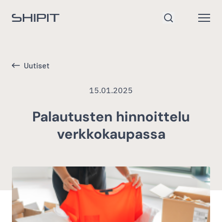
Siirry etusivulle
Open
Hae
Uutiset
15.01.2025
Palautusten hinnoittelu
verkkokaupassa