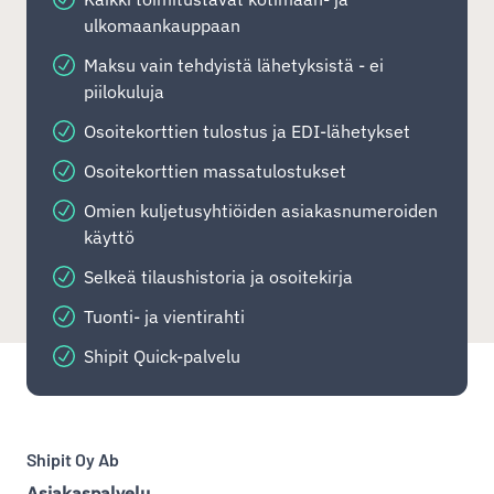
ulkomaankauppaan
Maksu vain tehdyistä lähetyksistä - ei
piilokuluja
Osoitekorttien tulostus ja EDI-lähetykset
Osoitekorttien massatulostukset
Omien kuljetusyhtiöiden asiakasnumeroiden
käyttö
Selkeä tilaushistoria ja osoitekirja
Tuonti- ja vientirahti
Shipit Quick-palvelu
Shipit Oy Ab
Asiakaspalvelu