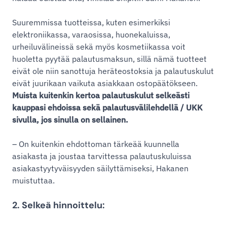
Suuremmissa tuotteissa, kuten esimerkiksi
elektroniikassa, varaosissa, huonekaluissa,
urheiluvälineissä sekä myös kosmetiikassa voit
huoletta pyytää palautusmaksun, sillä nämä tuotteet
eivät ole niin sanottuja heräteostoksia ja palautuskulut
eivät juurikaan vaikuta asiakkaan ostopäätökseen.
Muista kuitenkin kertoa palautuskulut selkeästi
kauppasi ehdoissa sekä palautusvälilehdellä / UKK
sivulla, jos sinulla on sellainen.
– On kuitenkin ehdottoman tärkeää kuunnella
asiakasta ja joustaa tarvittessa palautuskuluissa
asiakastyytyväisyyden säilyttämiseksi, Hakanen
muistuttaa.
2. Selkeä hinnoittelu: