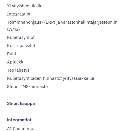
Yksityishenkilöille
Integraatiot
Toiminnanohjaus- (ERP) ja varastonhallintajärjestelmiin
(WMS)
Kuljetusyhtiöt
Kuriiripalvelut
Rahti
Apteekki
Tee lähetys
Kuljetusyhtiöiden hinnastot yritysasiakkaille
Shipit TMS-hinnasto
Shipit kauppa
Integraatiot
AI Commerce