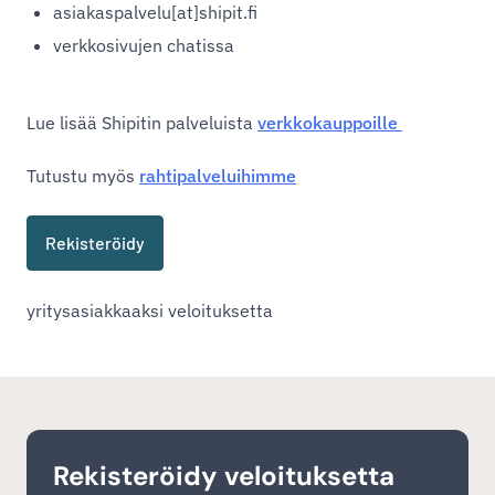
asiakaspalvelu[at]shipit.fi
verkkosivujen chatissa
Lue lisää Shipitin palveluista
verkkokauppoille
Tutustu myös
rahtipalveluihimme
Rekisteröidy
yritysasiakkaaksi veloituksetta
Rekisteröidy veloituksetta