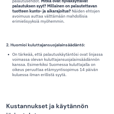
palautusehdot.
Mitkä ovat hyväksyttävät
palautuksen syyt? Millainen on palautettavan
tuotteen kunto- ja aikarajoitus?
Näiden ehtojen
avoimuus auttaa välttämään mahdollisia
erimielisyyksiä myöhemmin.
2. Huomioi kuluttajansuojalainsäädäntö:
On tärkeää, että palautuskäytäntösi ovat linjassa
voimassa olevan kuluttajansuojalainsäädännön
kanssa. Esimerkiksi Suomessa kuluttajalla on
oikeus peruuttaa etämyyntisopimus 14 päivän
kuluessa ilman erillistä syytä.
Kustannukset ja käytännön