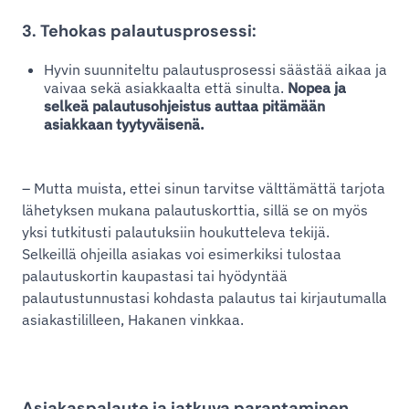
3. Tehokas palautusprosessi:
Hyvin suunniteltu palautusprosessi säästää aikaa ja
vaivaa sekä asiakkaalta että sinulta.
Nopea ja
selkeä palautusohjeistus auttaa pitämään
asiakkaan tyytyväisenä.
– Mutta muista, ettei sinun tarvitse välttämättä tarjota
lähetyksen mukana palautuskorttia, sillä se on myös
yksi tutkitusti palautuksiin houkutteleva tekijä.
Selkeillä ohjeilla asiakas voi esimerkiksi tulostaa
palautuskortin kaupastasi tai hyödyntää
palautustunnustasi kohdasta palautus tai kirjautumalla
asiakastililleen, Hakanen vinkkaa.
Asiakaspalaute ja jatkuva parantaminen