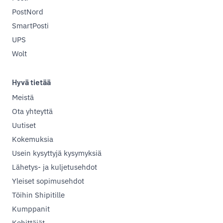
PostNord
SmartPosti
UPS
Wolt
Hyvä tietää
Meistä
Ota yhteyttä
Uutiset
Kokemuksia
Usein kysyttyjä kysymyksiä
Lähetys- ja kuljetusehdot
Yleiset sopimusehdot
Töihin Shipitille
Kumppanit
Kehittäjät