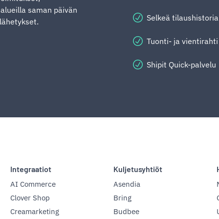
ä alueilla saman päivän
Selkeä tilaushistoria
elähetykset.
Tuonti- ja vientirahti
Shipit Quick-palvelu
Integraatiot
Kuljetusyhtiöt
AI Commerce
Asendia
Clover Shop
Bring
Creamarketing
Budbee