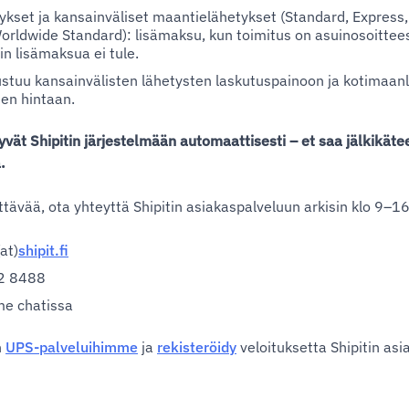
kset ja kansainväliset maantielähetykset (Standard, Express,
orldwide Standard): lisämaksu, kun toimitus on asuinosoittee
in lisämaksua ei tule.
stuu kansainvälisten lähetysten laskutuspainoon ja kotimaan
en hintaan.
vät Shipitin järjestelmään automaattisesti – et saa jälkikätee
.
ttävää, ota yhteyttä Shipitin asiakaspalveluun arkisin klo 9–16
at)
shipit.fi
2 8488
e chatissa
n
UPS-palveluihimme
ja
rekisteröidy
veloituksetta Shipitin asi