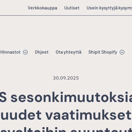
Verkkokauppa
Uutiset
Usein kysyttyjä kysym
Hinnastot
Ohjeet
Ota yhteyttä
Shipit Shopify
30.09.2025
S sesonkimuutoksia
uudet vaatimukset