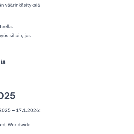
än väärinkäsityksiä
teella.
ös silloin, jos
siä
2025
9.2025 – 17.1.2026:
ted, Worldwide