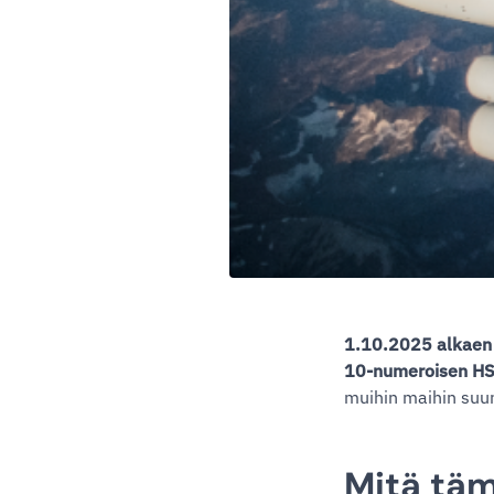
1.10.2025 alkaen U
10-numeroisen HS
muihin maihin suu
Mitä täm