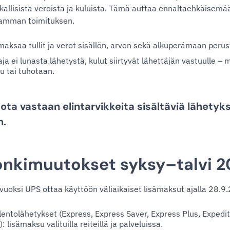
ikallisista veroista ja kuluista. Tämä auttaa ennaltaehkäisemä
vamman toimituksen.
aksaa tullit ja verot sisällön, arvon sekä alkuperämaan perus
a ei lunasta lähetystä, kulut siirtyvät lähettäjän vastuulle – my
u tai tuhotaan.
 ota vastaan elintarvikkeita sisältäviä lähetyk
n.
onkimuutokset syksy–talvi 
vuoksi UPS ottaa käyttöön väliaikaiset lisämaksut ajalla 28.
lentolähetykset (Express, Express Saver, Express Plus, Expedi
: lisämaksu valituilla reiteillä ja palveluissa.