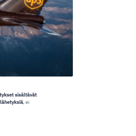
tykset sisältävät
lähetyksiä
, ei