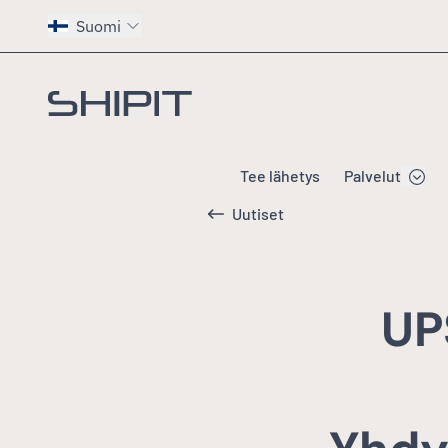
Suomi
Siirry etusivulle
Tee lähetys
Palvelut
Uutiset
UP