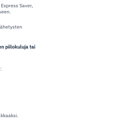
 Express Saver,
seen.
lähetysten
n piilokuluja tai
:
akkaaksi.