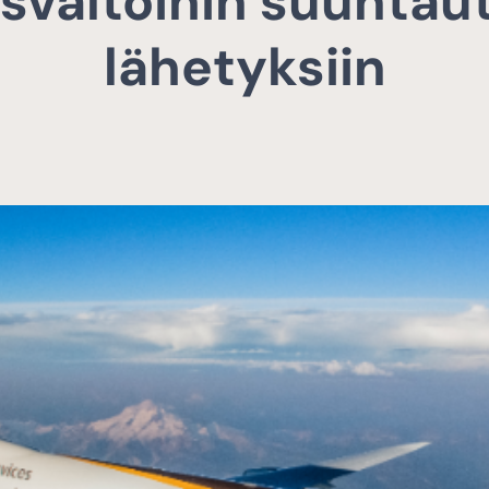
svaltoihin suuntaut
lähetyksiin