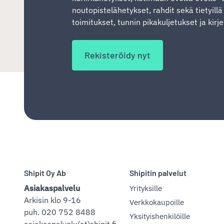
noutopistelähetykset, rahdit sekä tietyill
toimitukset, tunnin pikakuljetukset ja kirj
Rekisteröidy nyt
Shipit Oy Ab
Shipitin palvelut
Asiakaspalvelu
Yrityksille
Arkisin klo 9-16
Verkkokaupoille
puh. 020 752 8488
Yksityishenkilöille