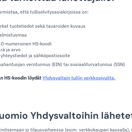
rmistaa, että tulliselvitysasiakirjoissa on:
tarkat tuotetiedot sekä tavaroiden kuvaus
almistusmaa
10-numeroinen HS-koodi
rä ja arvo
yhteystiedot ja sähköpostiosoite
ahantuojan verotunnus (EIN) tai sosiaaliturvatunnus (SSN)
ean HS-koodin löydät
Yhdysvaltain tullin verkkosivuilta.
uomio Yhdysvaltoihin lähete
itsemaan jo tilausvaiheessa (esim. verkkokaupan kassalla), 