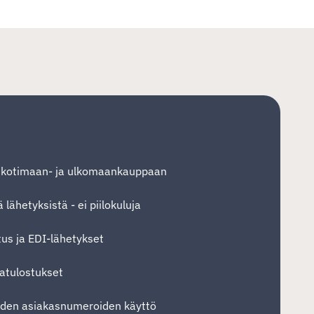
t kotimaan- ja ulkomaankauppaan
lähetyksistä - ei piilokuluja
tus ja EDI-lähetykset
atulostukset
iden asiakasnumeroiden käyttö