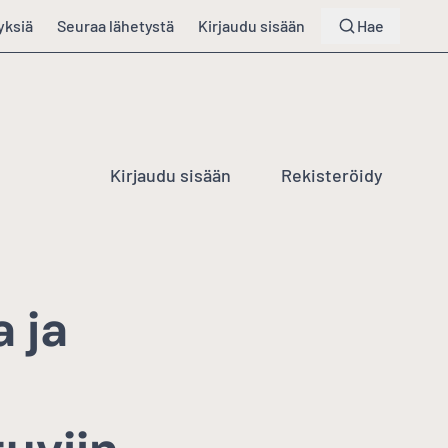
yksiä
Seuraa lähetystä
Kirjaudu sisään
Hae
Kirjaudu sisään
Rekisteröidy
 ja