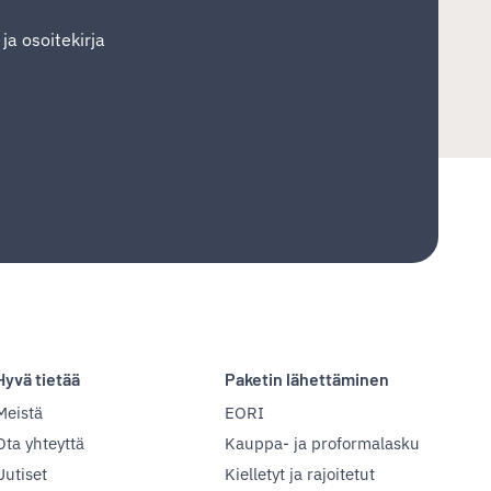
 ja osoitekirja
Hyvä tietää
Paketin lähettäminen
Meistä
EORI
Ota yhteyttä
Kauppa- ja proformalasku
Uutiset
Kielletyt ja rajoitetut