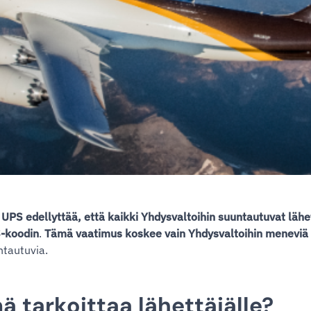
PS edellyttää, että kaikki Yhdysvaltoihin suuntautuvat lähe
-koodin
.
Tämä vaatimus koskee vain Yhdysvaltoihin meneviä 
ntautuvia.
ä tarkoittaa lähettäjälle?