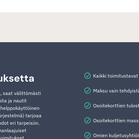
uksetta
Kaikki toimitustava
Maksu vain tehdyistä 
i, saat välittömästi
ta ja nautit
Osoitekorttien tulos
n helppokäyttöinen
ärjestelmä) tarjoaa
Osoitekorttien mass
dot eri tarpeisiin.
anlaajuiset
Omien kuljetusyhtiö
toimitukset,