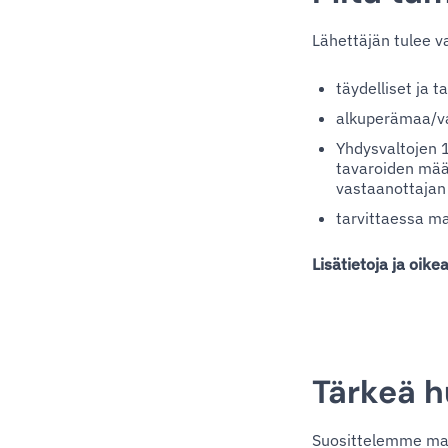
Lähettäjän tulee va
täydelliset ja 
alkuperämaa/v
Yhdysvaltojen 
tavaroiden mää
vastaanottajan 
tarvittaessa ma
Lisätietoja ja oik
Tärkeä h
Suosittelemme main