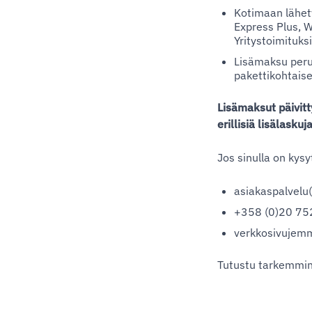
Kotimaan lähety
Express Plus, W
Yritystoimituksi
Lisämaksu peru
pakettikohtaise
Lisämaksut päivitty
erillisiä lisälaskuja
Jos sinulla on kysy
asiakaspalvelu(
+358 (0)20 75
verkkosivujemm
Tutustu tarkemmi