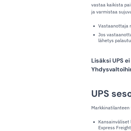
vastaa kaikista pa
ja varmistaa suju
Vastaanottaja m
Jos vastaanottaj
lähetys palautu
Lisäksi UPS ei
Yhdysvaltoihi
UPS ses
Markkinatilanteen 
Kansainväliset 
Express Freight)