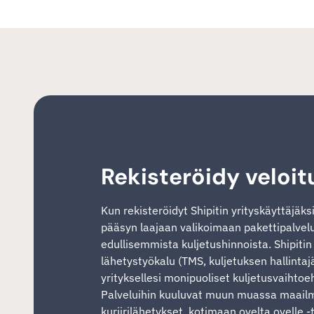
Rekisteröidy veloit
Kun rekisteröidyt Shipitin yrityskäyttäjäks
pääsyn laajaan valikoimaan pakettipalvelui
edullisemmista kuljetushinnoista. Shipiti
lähetystyökalu (TMS, kuljetuksen hallintaj
yrityksellesi monipuoliset kuljetusvaihtoeh
Palveluihin kuuluvat muun muassa maailm
kuriirilähetykset, kotimaan ovelta ovelle -