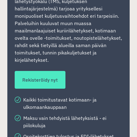
lähetystyökalu (TMS, kuljetuksen
hallintajärjestelmä) tarjoaa yrityksellesi
monipuoliset kuljetusvaihtoehdot eri tarpeisiin.
Palveluihin kuuluvat muun muassa
maailmanlaajuiset kuriirilähetykset, kotimaan
ovelta ovelle -toimitukset, noutopistelähetykset,
rahdit sekä tietyillä alueilla saman päivän
toimitukset, tunnin pikakuljetukset ja
kirjelähetykset.
Rekisteröidy nyt
Kaikki toimitustavat kotimaan- ja
ulkomaankauppaan
Maksu vain tehdyistä lähetyksistä - ei
piilokuluja
Osoitekorttien tulostus ja EDI-lähetykset