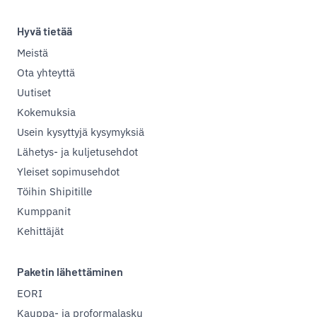
Hyvä tietää
Meistä
Ota yhteyttä
Uutiset
Kokemuksia
Usein kysyttyjä kysymyksiä
Lähetys- ja kuljetusehdot
Yleiset sopimusehdot
Töihin Shipitille
Kumppanit
Kehittäjät
Paketin lähettäminen
EORI
Kauppa- ja proformalasku