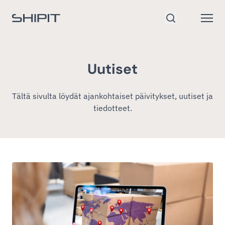
Siirry etusivulle
Open
Hae
Uutiset
Tältä sivulta löydät ajankohtaiset päivitykset, uutiset ja
tiedotteet.