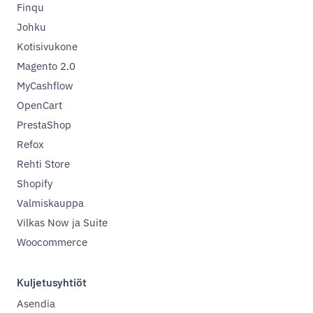
Finqu
Johku
Kotisivukone
Magento 2.0
MyCashflow
OpenCart
PrestaShop
Refox
Rehti Store
Shopify
Valmiskauppa
Vilkas Now ja Suite
Woocommerce
Kuljetusyhtiöt
Asendia